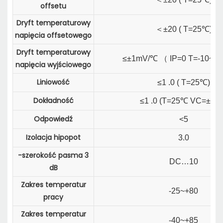
offsetu
Dryft temperaturowy
＜
±20 ( T=25℃)
napięcia offsetowego
Dryft temperaturowy
≤±1mV/℃
（
IP=0 T=-10~+
napięcia wyjściowego
Liniowość
≤1 .0 ( T=25℃)
Dokładność
≤1 .0 (T=25℃ VC=±15
Odpowiedź
<5
Izolacja hipopot
3.0
-szerokość pasma 3
DC…10
dB
Zakres temperatur
-25~+80
pracy
Zakres temperatur
-40~+85