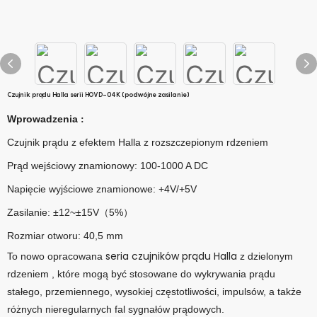
Czujnik prądu Halla serii HOVD-04K (podwójne zasilanie)
Wprowadzenia
:
Czujnik prądu z efektem Halla z rozszczepionym rdzeniem
Prąd wejściowy znamionowy: 100-1000 A DC
Napięcie wyjściowe znamionowe: +4V/+5V
Zasilanie: ±12~±15V（5%）
Rozmiar otworu: 40,5 mm
seria czujników prądu Halla
To nowo opracowana
z dzielonym
rdzeniem
, które mogą być stosowane do wykrywania prądu
stałego, przemiennego, wysokiej częstotliwości, impulsów, a także
różnych nieregularnych fal sygnałów prądowych.