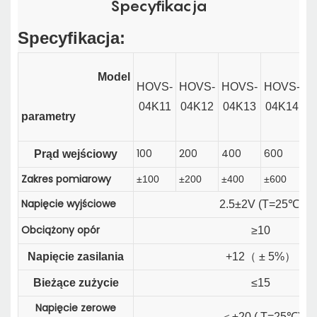
Specyfikacja
Specyfikacja:
Model
HOVS-
HOVS-
HOVS-
HOVS-
H
04K11
04K12
04K13
04K14
0
parametry
100
200
400
600
8
Prąd wejściowy
Zakres pomiarowy
±100
±200
±400
±600
±
Napięcie wyjściowe
2.5±2V (T=25℃)
Obciążony opór
≥10
Napięcie zasilania
+12
（
±
5%
）
Bieżące zużycie
≤15
Napięcie zerowe
＜
±20 ( T=25℃)