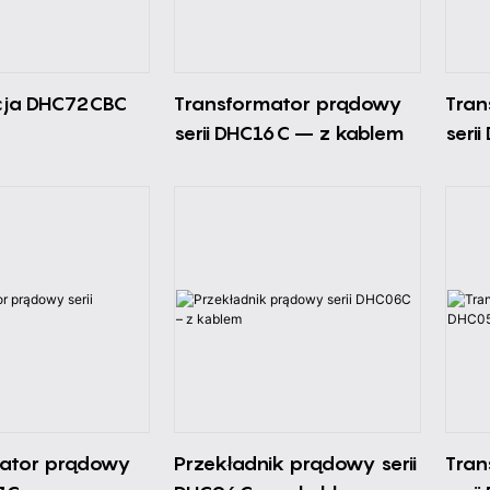
cja DHC72CBC
Transformator prądowy
Tran
serii DHC16C – z kablem
seri
mator prądowy
Przekładnik prądowy serii
Tran