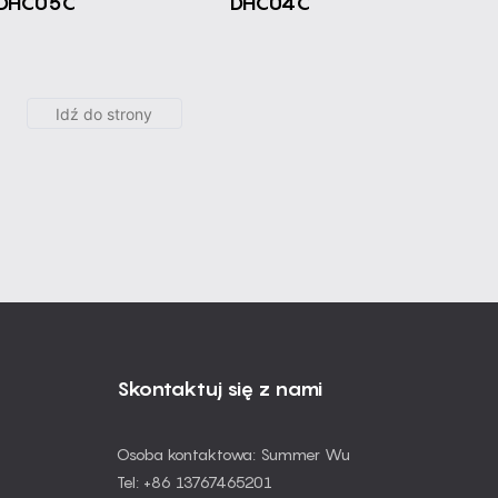
i DHC05C
DHC04C
Skontaktuj się z nami
Osoba kontaktowa: Summer Wu
Tel: +86 13767465201