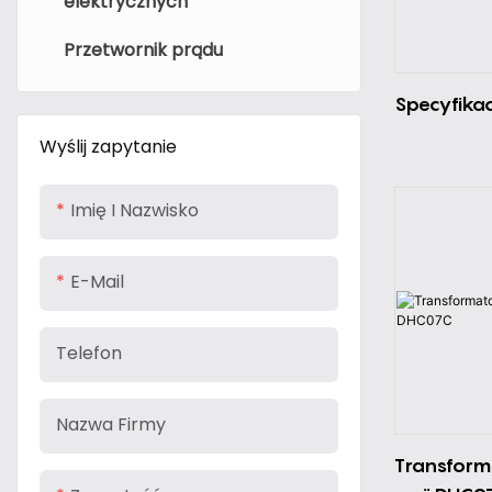
elektrycznych
Czujnik prądu Fluxgate
Przetwornik prądu
Przenośna ładowarka EV
Czujnik prądu cewki
Rogowskiego
Akcesoria do ładowarek
Specyfika
pojazdów elektrycznych
Wyślij zapytanie
Imię I Nazwisko
E-Mail
Telefon
Nazwa Firmy
Transfor