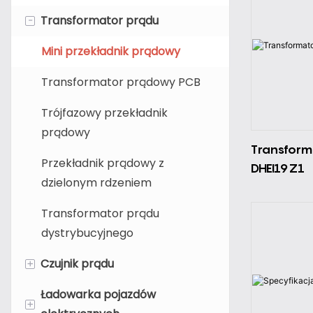
-
Transformator prądu
Mini przekładnik prądowy
Transformator prądowy PCB
Trójfazowy przekładnik
prądowy
Transfor
Przekładnik prądowy z
DHEI19Z1
dzielonym rdzeniem
Transformator prądu
dystrybucyjnego
+
Czujnik prądu
Ładowarka pojazdów
Czujnik prądu Halla
+