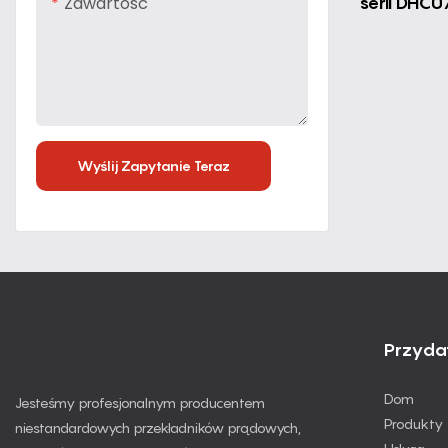
serii DHC0
Zawartość
Wyślij Zapytanie Teraz
Przydat
Dom
Jesteśmy profesjonalnym producentem
Produkty
niestandardowych przekładników prądowych,