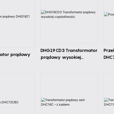
DHG19CD3 Transformator
Prze
mator prądowy
prądowy wysokiej
DHC
częstotliwości