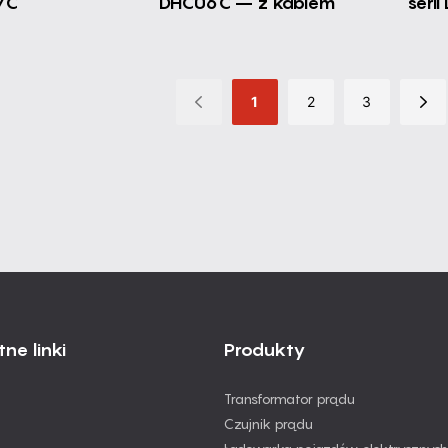
7C
DHC06C – z kablem
seri
1
2
3
ne linki
Produkty
Transformator prądu
Czujnik prądu