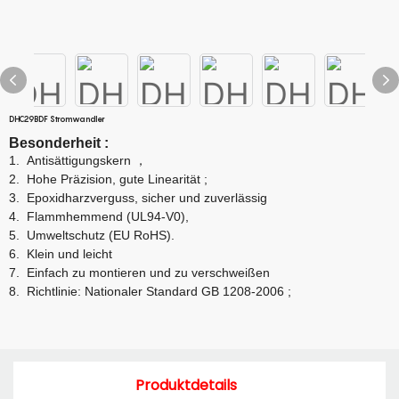
DHC29BDF Stromwandler
Besonderheit
:
1.
Antisättigungskern
，
2.
Hohe Präzision, gute Linearität
;
3.
Epoxidharzverguss, sicher und zuverlässig
4.
Flammhemmend (UL94-V0),
5.
Umweltschutz (EU RoHS).
6.
Klein und leicht
7.
Einfach zu montieren und zu verschweißen
8.
Richtlinie: Nationaler Standard GB 1208-2006
;
Produktdetails