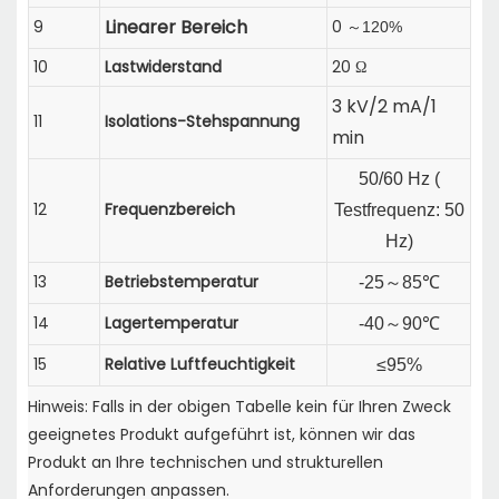
Linearer Bereich
9
0
120%
～
10
Lastwiderstand
20 Ω
3 kV/2 mA/1
11
Isolations-Stehspannung
min
50/60 Hz (
12
Frequenzbereich
Testfrequenz:
50
Hz)
13
Betriebstemperatur
-25
～
85℃
14
Lagertemperatur
-40
～
90℃
15
Relative Luftfeuchtigkeit
≤95%
Hinweis: Falls in der obigen Tabelle kein für Ihren Zweck
geeignetes Produkt aufgeführt ist, können wir das
Produkt an Ihre technischen und strukturellen
Anforderungen anpassen.