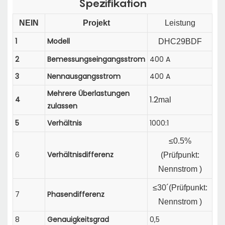
Spezifikation
NEIN
Projekt
Leistung
1
Modell
DHC29BDF
2
Bemessungseingangsstrom
400 A
3
Nennausgangsstrom
400 A
Mehrere Überlastungen
1.2
4
mal
zulassen
5
Verhältnis
1000:1
≤0.5%
6
Verhältnisdifferenz
(
Prüfpunkt:
Nennstrom
)
≤30´(
Prüfpunkt:
7
Phasendifferenz
Nennstrom
)
8
Genauigkeitsgrad
0,5