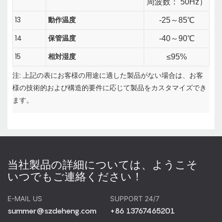
周波数：
50Hz）
13
動作温度
-25
～
85℃
14
保管温度
-40
～
90℃
15
相対湿度
≤95%
注: 上記の表にお客様の用途に適した製品がない場合は、お客
様の技術的および構造的要件に応じて製品をカスタマイズでき
ます。
当社製品の詳細については、ようこそ
いつでもご連絡ください！
E-MAIL US
SUPPORT 24/7
summer@szdeheng.com
+86 13767465201