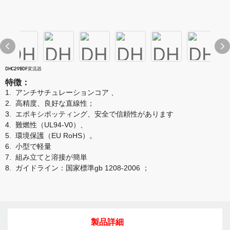
DHC29BDF変流器
特徴
：
1.
アンチサチュレーションコア
、
2.
高精度、良好な直線性
；
3.
エポキシポッティング、安全で信頼性があります
4.
難燃性（UL94-V0）、
5.
環境保護（EU RoHS）。
6.
小型で軽量
7.
組み立てと溶接が簡単
8.
ガイドライン：国家標準gb 1208-2006
；
製品詳細