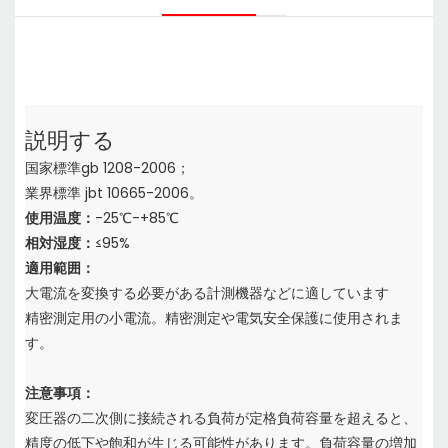
説明する
国家標準gb 1208-2006；
業界標準 jbt 10665-2006。
使用温度：
-25℃-+85℃
相対湿度：
≤95%
適用範囲：
大電流を変換する必要がある計測機器などに適しています
精密測定用の小電流。精密測定や電気安全保護に使用されま
す。
注意事項：
変圧器の二次側に接続される負荷が定格負荷容量を超えると、
精度の低下や飽和が生じる可能性があります。負荷容量の増加