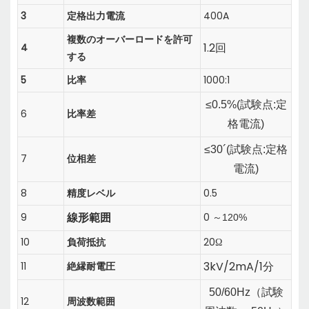
3
定格出力電流
400A
複数のオーバーロードを許可
1.2
4
回
する
5
比率
1000:1
≤0.5%(
試験点:定
6
比率差
格電流
)
≤30´(
試験点:定格
7
位相差
電流
)
8
精度レベル
0.5
線形範囲
9
0
120%
～
10
負荷抵抗
20Ω
3kV/2mA/1分
11
絶縁耐電圧
50/60Hz（
試験
12
周波数範囲