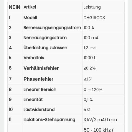
Artikel
Leistung
NEIN
1
Modell
DHG19CD3
2
Bemessungseingangsstrom
100 A
3
Nennausgangsstrom
100 mA
4
Überlastung zulassen
1,2
-mal
5
Verhältnis
1000:1
6
Verhältnisfehler
≤0.2%
7
Phasenfehler
≤15’
8
Linearer Bereich
0
120%
～
9
Linearität
0,1 %
10
Lastwiderstand
5 Ω
11
Isolations-Stehspannung
3 kV/2 mA/1 min
50
~
100 kHz (