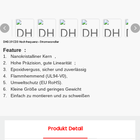
DHG19CD3 Hochfrequenz-Stromwandler
Feature
：
1.
Nanokristalliner Kern
，
2.
Hohe Präzision, gute Linearität
；
3.
Epoxidverguss, sicher und zuverlässig
4.
Flammhemmend (UL94-V0),
5.
Umweltschutz (EU RoHS).
6.
Kleine Größe und geringes Gewicht
7.
Einfach zu montieren und zu schweißen
Produkt Detail