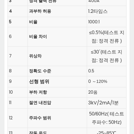
3
정격 출력 전류
400A
1.2
4
과부하 허용
타임스
5
비율
1000:1
≤0.5%(
테스트 지
6
비율 차이
점: 정격 전류
)
≤30´(
테스트 지
7
위상차
점: 정격 전류
)
8
정확도 수준
0.5
선형 범위
9
0
120%
～
10
부하 저항
20옴
3kV/2mA/1분
11
절연 내전압
50/60Hz(
테스트
12
주파수 범위
주파수:
50Hz)
13
작동 온도
-25
~
85℃