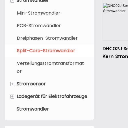
Stromwandler
Mini-Stromwandler
PCB-Stromwandler
Dreiphasen-Stromwandler
DHC02J Ser
Split-Core-Stromwandler
Kern Stro
Verteilungsstromtransformat
or
+
Stromsensor
+
Ladegerät für Elektrofahrzeuge
Hall-Stromsensor
Stromwandler
Fluxgate-Stromsensor
Tragbares Ladegerät für
Elektrofahrzeuge
Rogowski-Spulenstromsensor