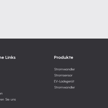
he Links
Produkte
Stromwandler
Stromsensor
EV-Ladegerät
Stromwandler
en
ren Sie uns