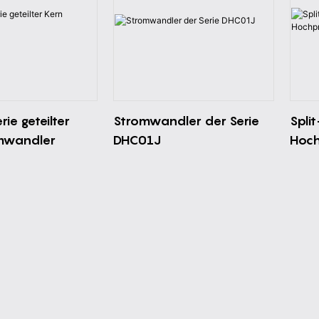
ie geteilter
Stromwandler der Serie
Spli
mwandler
DHC01J
Hoch
Stro