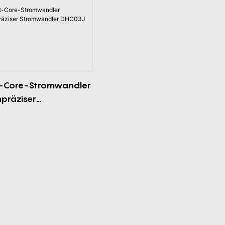
t-Core-Stromwandler
präziser
mwandler DHC03J