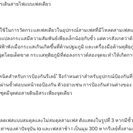
 การเดินสายไฟแบบเฟสเดียว
ะใช้ในการวัดกระแสเฟสเดียวในอุปกรณ์สามเฟสที่มีโหลดสามเฟส
กระแสมีความสัมพันธ์เพียงเล็กน้อยกับขั้ว แต่ควรสังเกตว่าด้
พังเมื่อกระแสเกินเกิดขึ้นที่ด้านปฐมภูมิ และเครื่องมือด้านทุติยภู
ุดโดยเด็ดขาด กระแสทุติยภูมิที่ต่อลงกราวด์สองจุดจะทำให้เกิดกา
ิคสำหรับการป้องกันรีเลย์" จึงกำหนดว่าสำหรับอุปกรณ์ป้องกันที่
านขั้วต่อบนหน้าจอป้องกัน ตัวอย่างเช่น การป้องกันส่วนต่างของ
ีจุดต่อสายดินอิสระเพียงจุดเดียว
หลดเฟสแบบสมดุลและไม่สมดุลสามเฟส ดังแสดงในรูปที่ 3 หากมีขั
ท่าของค่าปัจจุบัน Ia และเฟสล่าช้า I เป็นมุม 300 หากรีเลย์ทั้งสาม