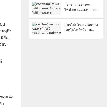
สงครามแห่งกระแส:
ไฟฟ้ากระแสสลับ ปะทะ
ไฟฟ้ากระแสตรง
แบบ
แนวโน้มในอนาคตของ
เทคโนโลยีหม้อแปลง
านทุติย
กระแสไฟฟ้า:
มิคือ
รสับ
มี
้วของเฟส
ตัว