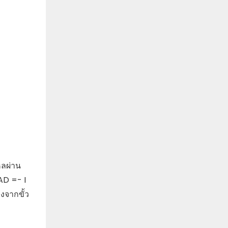
หลผ่าน
 AD =- I
งจากขั้ว