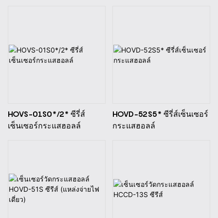
ไฟคู่)
เดียว)
HOVS-01S0*/2* ซีรี่ส์
HOVD-52S5* ซีรี่ส์เซ็นเซอร์
เซ็นเซอร์กระแสฮอลล์
กระแสฮอลล์