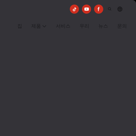
집
제품
서비스
우리
뉴스
문의