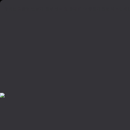
우리는 맞춤형 변류기, 전류 센서 및 휴대용 EV 충전기 전문 제조업체