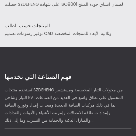
حصلت SZDEHENG على شهادة ISO9001 لضمان اتساق جودة المنتج
المنتجات حسب الطلب
توفير رسومات تصميم CAD وثلاثية الأبعاد للمنتجات المخصصة
فهم الصناعة التي نخدمها
تُستخدم منتجات SZDEHENG من محولات التيار المخصصة ومستشعر
التيار وشاحن EV المحمول على نطاق واسع في العديد من الصناعات،
بما في ذلك مركبات الطاقة الجديدة ومعدات إمداد وتوزيع الطاقة
وإمدادات طاقة الاتصالات وإنترنت الأشياء والأدوات والعدادات
والمنازل الذكية والحماية من التسرب وما إلى ذلك. .