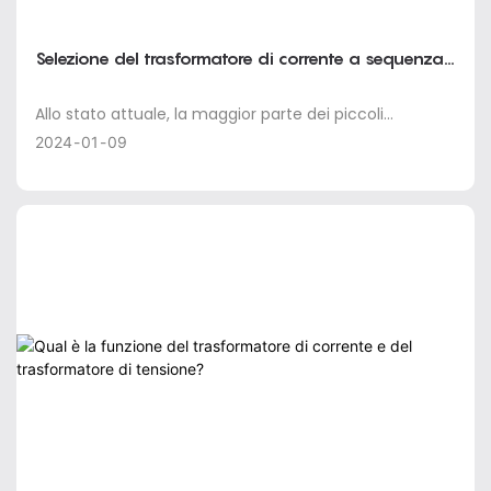
Selezione del trasformatore di corrente a sequenza
zero
Allo stato attuale, la maggior parte dei piccoli
componenti di selezione della linea di messa a terra
2024
01
09
corrente nel progetto sono selezionati in base al livello
di protezione. Quando il trasformatore di corrente
misurato è molto inferiore al valore di corrente
nominale, l'errore completo è difficile da soddisfare i
requisiti. L'errore totale del componente di
conversione della corrente a due stadi è la causa
principale di errori di valutazione sul sito. la ragione. Il
campo di misura lineare del trasformatore di corrente
omopolare utilizzato nella pratica ingegneristica
supera la corrente capacitiva di terra effettiva.