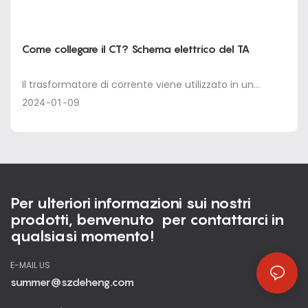
Come collegare il CT? Schema elettrico del TA
Il trasformatore di corrente viene utilizzato in un
circuito CA in cui la direzione della corrente cambia
2024
01
09
nel tempo. La polarità del trasformatore di corrente
significa che la polarità del lato primario è la stessa
della polarità di un'estremità del lato secondario in un
determinato momento, cioè è positiva allo stesso
tempo o negativa allo stesso tempo, e la polarità è
Per ulteriori informazioni sui nostri
chiamata estremità con la stessa polarità o estremità
prodotti, benvenuto per contattarci in
con lo stesso nome. Il simbolo "*", "-" o "." indica. (Può
qualsiasi momento!
anche essere inteso come la relazione di direzione tra
corrente primaria e corrente secondaria).
E-MAIL US
summer@szdeheng.com