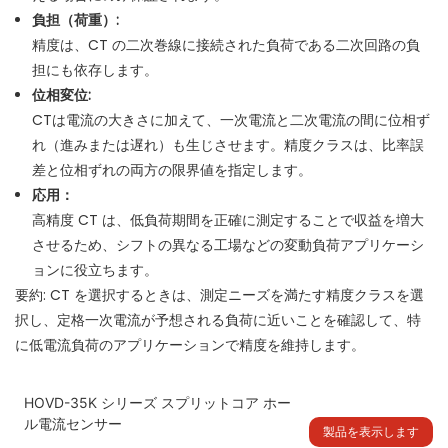
負担（荷重）:
精度は、CT の二次巻線に接続された負荷である二次回路の負
担にも依存します。
位相変位:
CTは電流の大きさに加えて、一次電流と二次電流の間に位相ず
れ（進みまたは遅れ）も生じさせます。
精度クラスは、比率誤
差と位相ずれの両方の限界値を指定します。
応用：
高精度 CT は、低負荷期間を正確に測定することで収益を増大
させるため、シフトの異なる工場などの変動負荷アプリケーシ
ョンに役立ちます。
要約: CT を選択するときは、測定ニーズを満たす精度クラスを選
択し、定格一次電流が予想される負荷に近いことを確認して、特
に低電流負荷のアプリケーションで精度を維持します。
HOVD-35K シリーズ スプリットコア ホー
ル電流センサー
製品を表示します