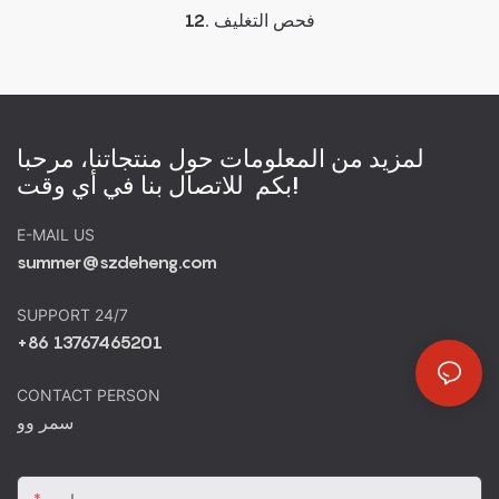
12. فحص التغليف
لمزيد من المعلومات حول منتجاتنا، مرحبا
بكم للاتصال بنا في أي وقت!
E-MAIL US
summer@szdeheng.com
SUPPORT 24/7
+86 13767465201
CONTACT PERSON
سمر وو