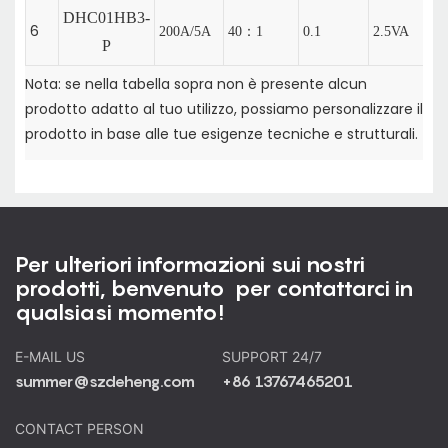
DHC01HB3-
6
200A/5A
40：1
0.1
2.5VA
P
Nota: se nella tabella sopra non è presente alcun
prodotto adatto al tuo utilizzo, possiamo personalizzare il
prodotto in base alle tue esigenze tecniche e strutturali.
Per ulteriori informazioni sui nostri
prodotti, benvenuto per contattarci in
qualsiasi momento!
E-MAIL US
SUPPORT 24/7
summer@szdeheng.com
+86 13767465201
CONTACT PERSON