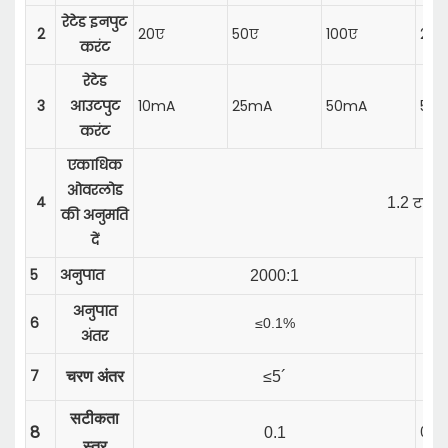
रेटेड इनपुट
2
20ए
50ए
100ए
20ए
करंट
रेटेड
3
आउटपुट
10mA
25mA
50mA
50
करंट
एकाधिक
ओवरलोड
4
1.2 टाइमर
की अनुमति
दें
5
अनुपात
2000:1
अनुपात
6
≤0.1%
अंतर
7
चरण अंतर
≤5´
सटीकता
8
0.2
0.1
स्तर