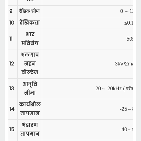
9
रैखिक सीमा
0
～
120
10
रैखिकता
≤0.1%
भार
11
50Ω
प्रतिरोध
अलगाव
12
सहन
3kV/2mA/1
वोल्टेज
आवृति
13
20
～
20kHz (
परीक्षण 
सीमा
कार्यशील
14
-25
～
85
तापमान
भंडारण
15
-40
～
90
तापमान