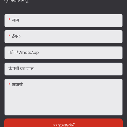
ग्रीष्मकालीन वू
नाम
ईमेल
फोन/WhatsApp
कंपनी का नाम
सामग्री
अब पूछताछ भेजें