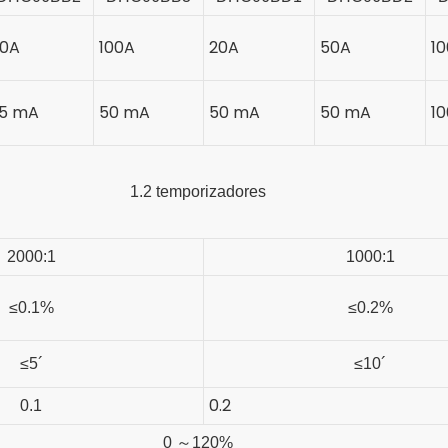
0A
100A
20A
50A
1
5 mA
50 mA
50 mA
50 mA
1
1.2 temporizadores
2000:1
1000:1
≤0.1%
≤0.2%
≤5´
≤10´
0.2
0.1
0
～
120%