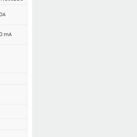
00A
00 mA