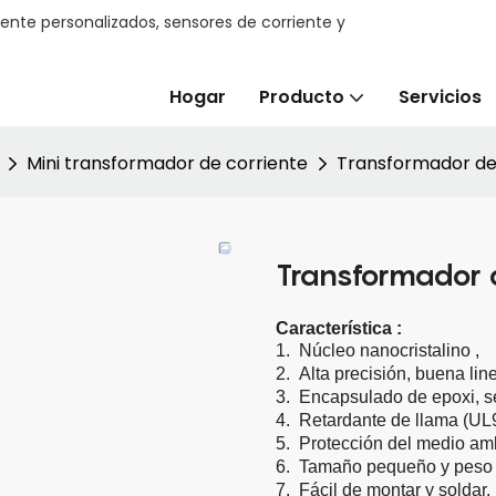
ente personalizados, sensores de corriente y
Hogar
Producto
Servicios
Mini transformador de corriente
Transformador de
Transformador 
Característica
:
1.
Núcleo nanocristalino
,
2.
Alta precisión, buena lin
3.
Encapsulado de epoxi, s
4.
Retardante de llama (UL
5.
Protección del medio am
6.
Tamaño pequeño y peso l
7.
Fácil de montar y soldar.