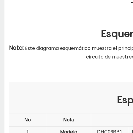
Esquem
Nota:
Este diagrama esquemático muestra el princip
circuito de muestre
Esp
No
Nota
1
Modelo
DHC06BB1