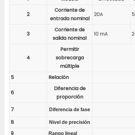
Corriente de
2
20A
5
entrada nominal
Corriente de
3
10 mA
2
salida nominal
Permitir
4
sobrecarga
múltiple
5
Relación
Diferencia de
6
proporción
7
Diferencia de fase
8
Nivel de precisión
9
Rango lineal