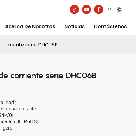
Acerca De Nosotros
Noticias
Contáctenos
 corriente serie DHC06B
de corriente serie DHC06B
ealidad
;
eguro y confiable
94-V0),
biente (UE RoHS).
igero.