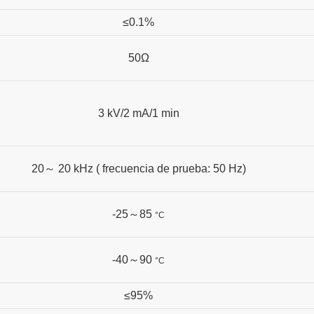
≤0.1%
50Ω
3 kV/2 mA/1 min
20
～
20 kHz (
frecuencia de prueba: 50 Hz)
-25
～
85
°C
-40
～
90
°C
≤95%