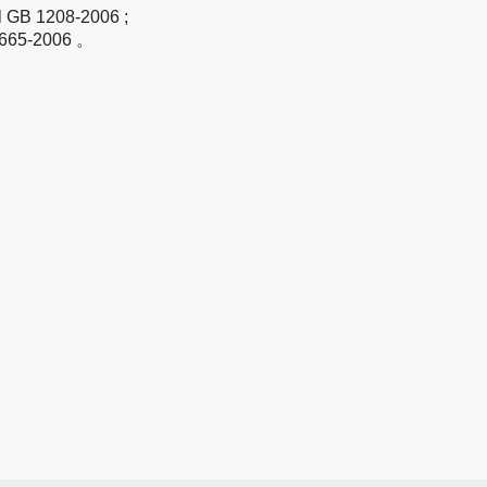
al GB 1208-2006
;
10665-2006
。