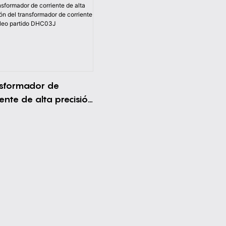
sformador de
iente de alta precisión
transformador de
iente de núcleo
ido DHC03J