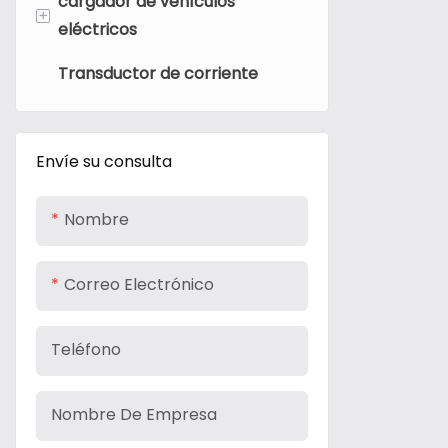
cargador de vehículos
Sensor de corriente Hall
+
eléctricos
Sensor de corriente Fluxgate
Transductor de corriente
Cargador portátil para
Sensor de corriente de
vehículos eléctricos
bobina Rogowski
Accesorios para cargadores
Envíe su consulta
de vehículos eléctricos
Nombre
Correo Electrónico
Teléfono
Nombre De Empresa