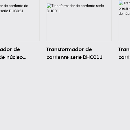
ador de
Transformador de
Tran
de núcleo
corriente serie DHC01J
corr
serie DHC02J
del 
corr
part