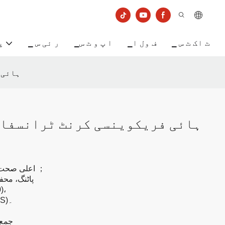
▁ ٹ اک ٹ س
▁ف ول ا
▁ا پ و ٹ س
▁ ر ئی س
▁پ
G19CD3
DHG19CD3 ہائی فریکوینسی کرنٹ ٹرانسف
；
اعلی صحت سے متعلق، اچھی لکیریٹی
Epoxy پاٹنگ،
شع
ماحولیاتی تحفظ (EU RoHS)۔
جمع 