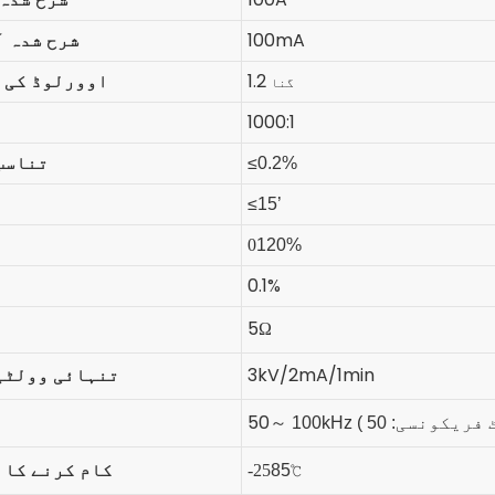
100mA
شرح شدہ آ
1.2
اوورلوڈ کی 
گنا
1000:1
تناسب
≤0.2%
≤15’
0
120%
0.1%
5Ω
3kV/2mA/1min
تنہائی وولٹی
50
 فریکونسی:
100kHz (
～
کام کرنے کا 
-25
85℃