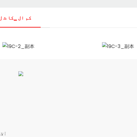
▁کم ال ▁کا ٹ ل
آلا