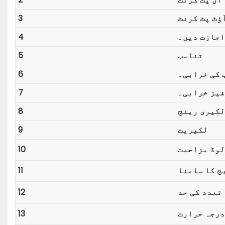
ؤٹ پٹ کرنٹ
3
اجازت دیں۔
4
تناسب
5
 کی
6
خرابی۔
فیز
7
خرابی۔
لکیری رینج
8
لکیریت
9
لوڈ مزاحمت
10
ج کا سامنا
11
تعدد کی حد
12
درجہ حرارت
13