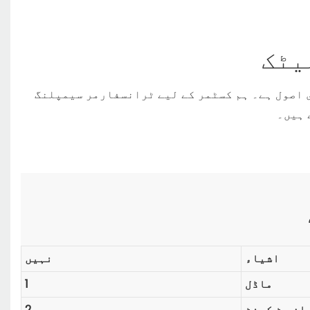
یٹک
اصول ہے۔ ہم کسٹمر کے لیے ٹرانسفارمر سیمپلنگ
 ہیں۔
اشیاء
نہیں
ماڈل
1
ان پٹ کرنٹ
2