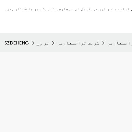
کرنٹ سینسر اور پورٹیبل ای وی چارجر کے پیشہ ور صنعت کار ہیں۔
انسفارمر
کرنٹ ٹرانسفارمر
▁پر و
SZDEHENG