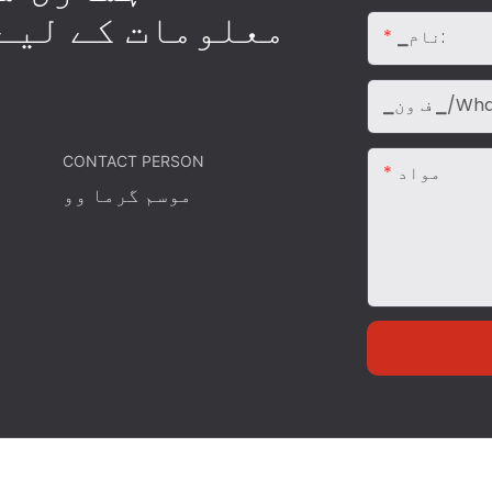
معلومات کے لیے
▁نام:
ن ▁/whatp
CONTACT PERSON
مواد
موسم گرما وو