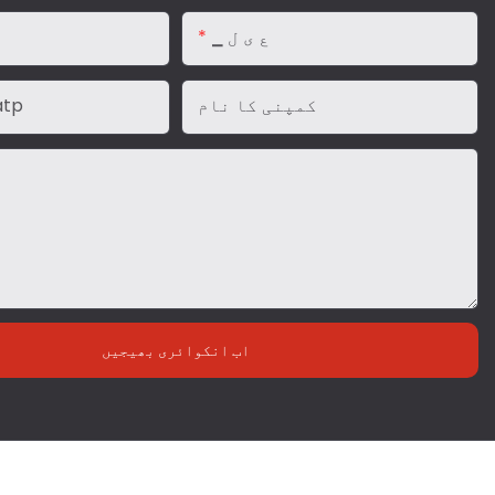
▁ ع ی ل
کمپنی کا نام
▁ف و
اب انکوائری بھیجیں