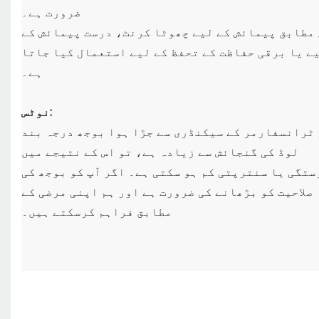
ضرورت ہے۔
مطابق پیمائش کے لیے چھوٹا کرنٹ، درست پیمائش کے
ے یا برقی حفاظت کے تحفظ کے لیے استعمال کیا جاتا
ہے۔
نوٹس:
ٹرانسفارمر کے سیکنڈری سے جڑا ہوا بوجھ درجہ بند
لوڈ کی گنجائش سے زیادہ ہے،
تو اس کے نتیجے میں
ستگی یا سنترپتی کم ہو سکتی ہے۔ اگر آپ کو بوجھ کی
صلاحیت کو بڑھانے کی ضرورت ہے
اور ہم اپنی مرضی کے
مطابق فراہم کرسکتے ہیں۔