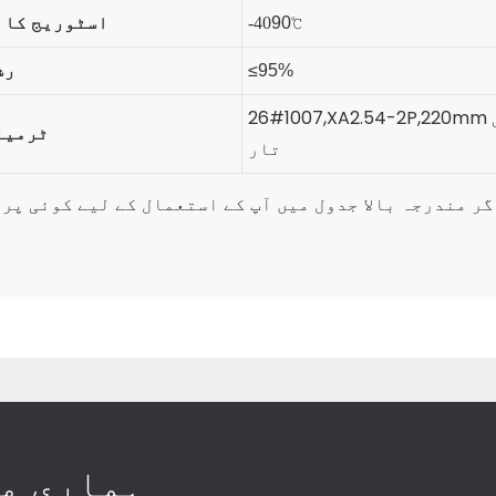
اسٹوریج کا 
-40
90℃
رش
≤95%
26#1007,XA2.54-2P,220mm
ٹرمینل
تار
گر مندرجہ بالا جدول میں آپ کے استعمال کے لیے کوئی پر
ہماری مص