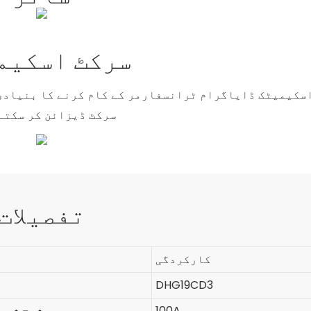
سرکٹ اسکیم
سکیمیٹک ڈایاگرام ٹرانسفارمر کے کام کرنے کا بنیادی 
سرکٹ ڈیزائن کر سکتے
تفصیلات
کارکردگی
DHG19CD3
100A
شرح شدہ 