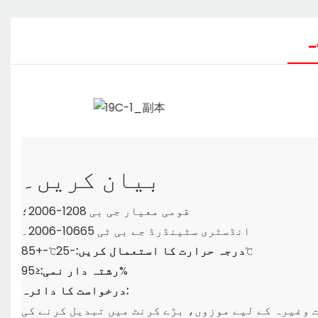
بیان کریں۔
قومی معیار جی بی 1208-2006؛
انڈسٹری سٹینڈرڈ جے بی ٹی 10665-2006۔
-25℃-+85℃
درجہ حرارت کا استعمال کریں:
≤95%
رشتہ دار نمی:
درخواست کا دائرہ:
ت وغیرہ کے لیے موزوں، بڑے کرنٹ میں تبدیل کرنے کی