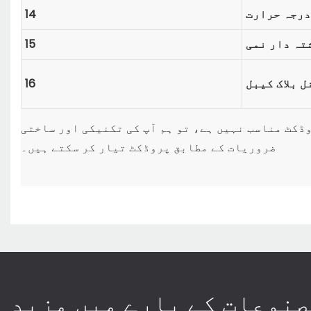
درجہ حرارت
14
تہ دار نمی
15
 بلاک کیبل
16
وڈکٹ مناسب نہیں ہے، تو ہم آپ کی تکنیکی اور ساختی
ضروریات کے مطابق پروڈکٹ تیار کر سکتے ہیں۔
نوعات کے بارے میں مزید