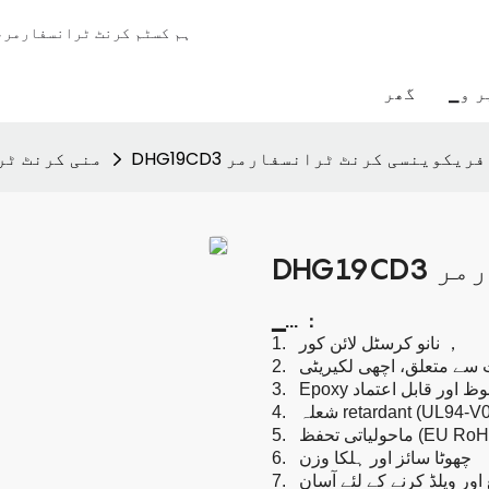
ہم کسٹم کرنٹ ٹرانسفارمر، 
ر و
گھر
DH ہائی فریکوینسی کرنٹ ٹرانسفارمر
منی کرنٹ ٹر
ارمر
▁...
：
，
نانو کرسٹل لائن کور
1.
2.
 محفوظ اور قابل اعتماد
3.
لہ retardant (UL94-V0)،
4.
5.
چھوٹا سائز اور ہلکا وزن
6.
اور ویلڈ کرنے کے لئے آسان
7.