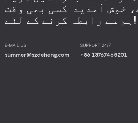
، خوش آمدید کسی بھی وقت
ہم سے رابطہ کرنے کے لئے!
E-MAIL US
SUPPORT 24/7
summer@szdeheng.com
+86 13767465201