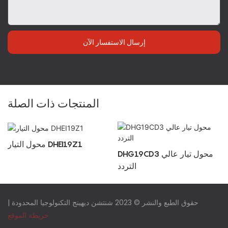
إرسال الاستفسار الآن
المنتجات ذات الصلة
محول التيار DHEI19Z1
DHG19CD3 محول تيار عالي
التردد
حقوق الطبع والنشر © 2023 شنتشن ديهينج التكنولوجيا المحدودة |
خريطة الموقع