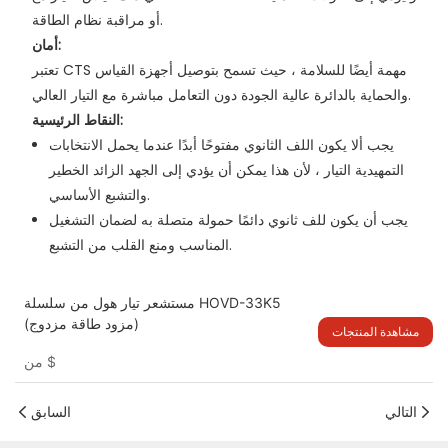
أو مراقبة نظام الطاقة.
أمان:
تعتبر CTS مهمة أيضًا للسلامة ، حيث تسمح بتوصيل أجهزة القياس
والحماية بالدائرة عالية الجودة دون التعامل مباشرة مع التيار العالي.
النقاط الرئيسية:
يجب ألا يكون اللف الثانوي مفتوحًا أبدًا عندما يحمل الانتخابات
التمهيدية التيار ، لأن هذا يمكن أن يؤدي إلى الجهد الزائد الخطير
والتشبع الأساسي.
يجب أن يكون للف ثانوي دائمًا حمولة متصلة به لضمان التشغيل
التشبع.
المناسب ومنع القلب من
مستشعر تيار هول من سلسلة HOVD-33K5
(مزود طاقة مزدوج)
مشاهدة المنتجات
$
من
التالي
السابق