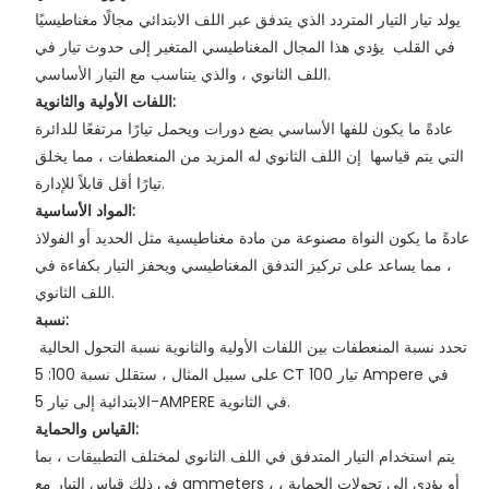
يولد تيار التيار المتردد الذي يتدفق عبر اللف الابتدائي مجالًا مغناطيسيًا
في القلب
يؤدي هذا المجال المغناطيسي المتغير إلى حدوث تيار في
اللف الثانوي ، والذي يتناسب مع التيار الأساسي.
اللفات الأولية والثانوية:
عادةً ما يكون للفها الأساسي بضع دورات ويحمل تيارًا مرتفعًا للدائرة
التي يتم قياسها
إن اللف الثانوي له المزيد من المنعطفات ، مما يخلق
تيارًا أقل قابلاً للإدارة.
المواد الأساسية:
عادةً ما يكون النواة مصنوعة من مادة مغناطيسية مثل الحديد أو الفولاذ
، مما يساعد على تركيز التدفق المغناطيسي ويحفز التيار بكفاءة في
اللف الثانوي.
نسبة:
تحدد نسبة المنعطفات بين اللفات الأولية والثانوية نسبة التحول الحالية
على سبيل المثال ، ستقلل نسبة 100: 5 CT تيار 100 Ampere في
الابتدائية إلى تيار 5-AMPERE في الثانوية.
القياس والحماية:
يتم استخدام التيار المتدفق في اللف الثانوي لمختلف التطبيقات ، بما
في ذلك قياس التيار مع ammeters ، أو يؤدي إلى تحولات الحماية ،