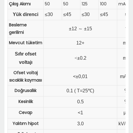
Çıkış Akımı
50
50
125
100
mA
Yük direnci
≤
30
≤
45
≤
30
≤
45
Ω
Besleme
±
12
～
±
15
V
gerilimi
Mevcut tüketim
12+
mA
Sıfır ofset
<
±0.2
mA
voltajı
Ofset voltaj
<±0,01
mA/℃
sıcaklık kayması
Doğrusallık
0.1 ( T=25℃)
%
Kesinlik
0.5
%
Cevap
<1
µS
Yalıtım hipot
3.0
kV/dak