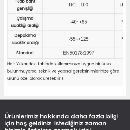
-3db bant
DC…100
kHz
genişliği
Çalışma
-40~+85
℃
sıcaklığı aralığı
Depolama
-55~+125
℃
sıcaklık aralığı
Standart
EN50178
:
1997
Not: Yukarıdaki tabloda kullanımınıza uygun bir ürün
bulunmuyorsa, teknik ve yapısal gereksinimlerinize göre
ürünü özel olarak üretebiliriz.
Ürünlerimiz hakkında daha fazla bilgi
için hoş geldiniz istediğiniz zaman
bizimle iletişime geçmek için!