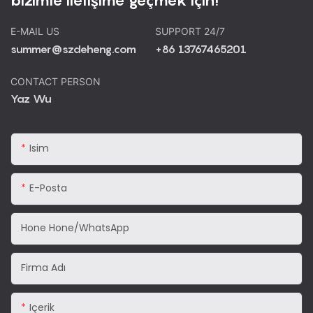
E-MAIL US
SUPPORT 24/7
summer@szdeheng.com
+86 13767465201
CONTACT PERSON
Yaz Wu
Isim
E-Posta
Hone Hone/WhatsApp
Firma Adı
Içerik