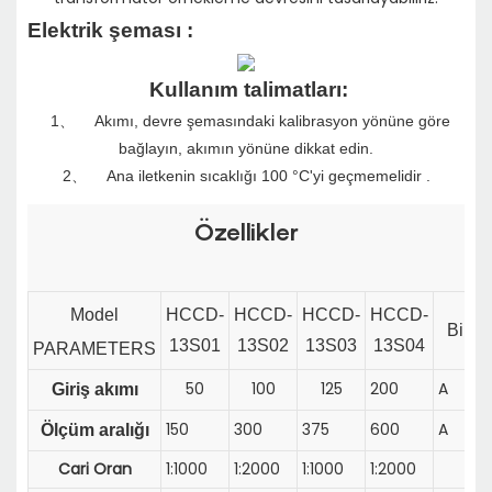
Elektrik şeması
:
Kullanım talimatları:
1、
Akımı, devre şemasındaki kalibrasyon yönüne göre
bağlayın, akımın yönüne dikkat edin.
2、
Ana iletkenin sıcaklığı 100 °C'yi geçmemelidir
.
Özellikler
Model
HCCD-
HCCD-
HCCD-
HCCD-
Birim
13S01
13S02
13S03
13S04
PARAMETERS
50
100
125
200
A
Giriş akımı
150
300
375
600
A
Ölçüm aralığı
Cari Oran
1:1000
1:2000
1:1000
1:2000