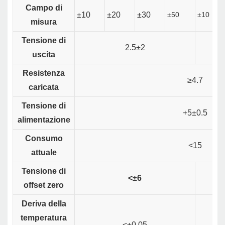
Campo di
±10
±20
±30
±50
±10
misura
Tensione di
2.5±2
uscita
Resistenza
≥4.7
caricata
Tensione di
+5±0.5
alimentazione
Consumo
<15
attuale
Tensione di
<±6
offset zero
Deriva della
temperatura
<±0,05