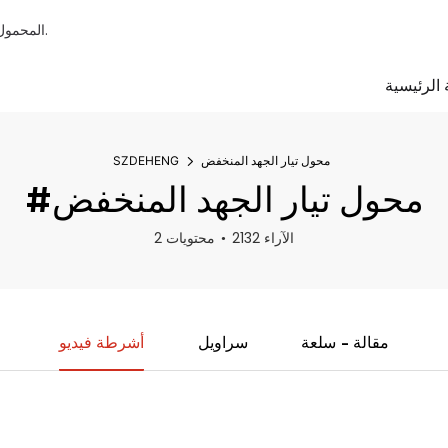
نحن مصنعون محترفون لمحول التيار المخصص ومستشعر التيار وشاحن EV المحمول.
الرئيسية
محول تيار الجهد المنخفض
SZDEHENG
#محول تيار الجهد المنخفض
2132 الآراء
2 محتويات
مقالة - سلعة
سراويل
أشرطة فيديو