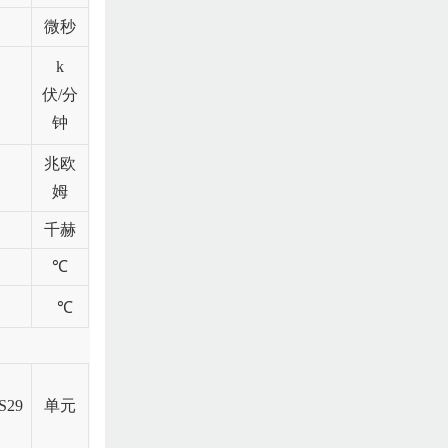
微秒
k
伏/分
钟
兆
欧
姆
千赫
℃
℃
S29
单元