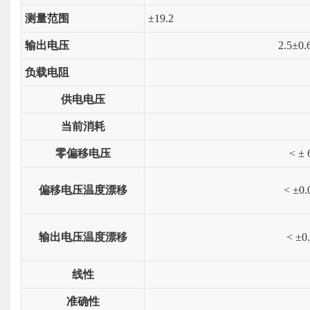
测量范围
±
19.2
输出电压
2.5
±
0.
负载电阻
供电电压
当前消耗
零偏移电压
<
±
偏移电压温度漂移
<
±
0.
输出电压温度漂移
<
±
0
线性
准确性