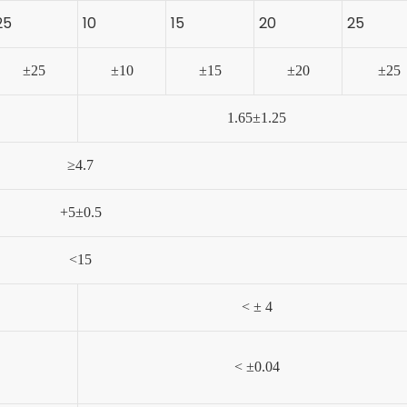
25
10
15
20
25
±
25
±
10
±
15
±
20
±
25
1.65
±
1.25
≥
4.7
+5
±
0.5
<15
<
±
4
<
±
0.04