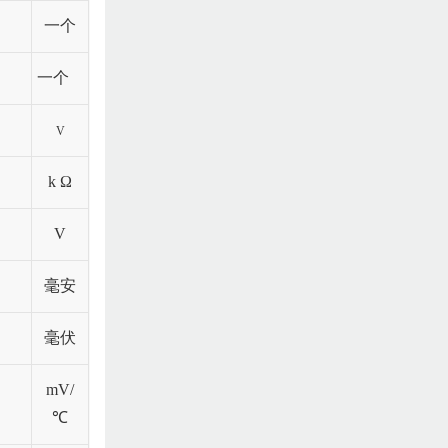
一个
一个
V
k
Ω
V
毫安
毫伏
mV/
℃