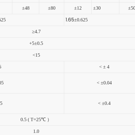
±
48
±
80
±
12
±
30
±
5
1.65
625
±
0.625
≥
4.7
+5
±
0.5
<15
6
<
±
4
05
<
±
0.04
.5
<
±
0.4
0.5 ( T=25
℃
）
1.0