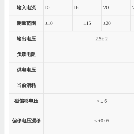
10
15
20
输入电流
测量范围
±
10
±
15
±
20
输出电压
2.5
±
2
负载电阻
供电电压
当前消耗
磁偏移电压
<
±
6
偏移电压漂移
<
±
0.05