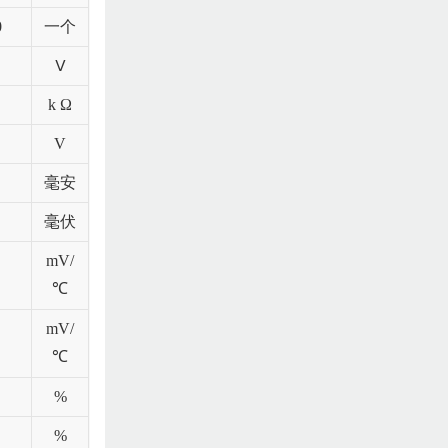
0
一个
V
k
Ω
V
毫安
毫伏
mV/
℃
mV/
℃
%
%