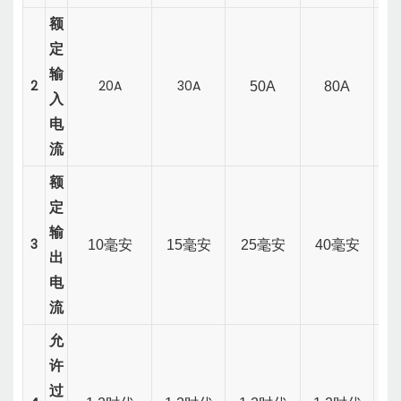
额
定
输
2
20A
30A
50A
80A
入
电
流
额
定
输
3
10毫安
15毫安
25毫安
40毫安
2
出
电
流
允
许
过