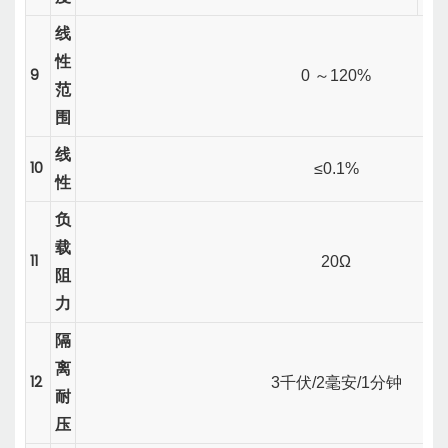
线
性
9
0
～
120%
范
围
线
10
≤0.1%
性
负
载
11
20Ω
阻
力
隔
离
12
3千伏/2毫安/1分钟
耐
压