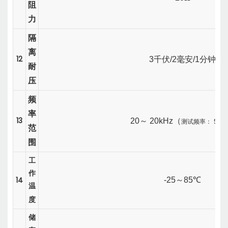
阻
力
隔
离
12
3千伏/2毫安/1分钟
耐
压
频
率
13
20
～
20kHz（
测试频率：
50H
范
围
工
作
14
-25
～
85℃
温
度
储