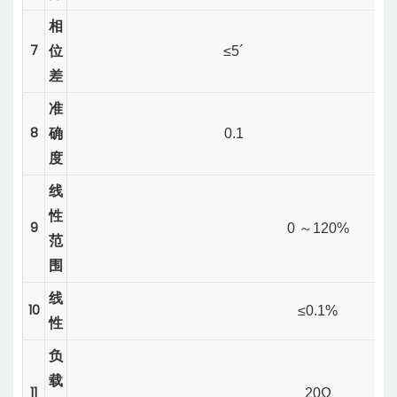
相
7
位
≤5´
差
准
8
确
0.1
度
线
性
9
0
～
120%
范
围
线
10
≤0.1%
性
负
载
11
20Ω