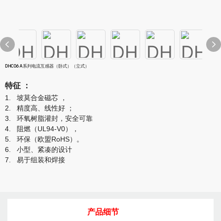
DHC06A系列电流互感器（卧式）（立式）
特征
：
1.
坡莫合金磁芯
，
2.
精度高、线性好
；
3.
环氧树脂灌封，安全可靠
4.
阻燃（UL94-V0），
5.
环保（欧盟RoHS）。
6.
小型、紧凑的设计
7.
易于组装和焊接
产品细节