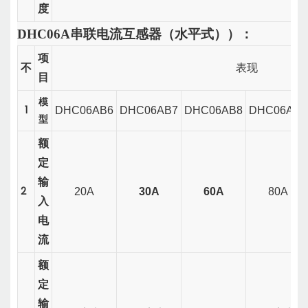
度
DHC06A
串联电流互感器
（
水平式）
）：
项
不
表现
目
模
1
DHC06AB6
DHC06AB7
DHC06AB8
DHC06AB9
型
额
定
输
2
20A
30A
60A
80A
入
电
流
额
定
输