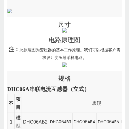
尺寸
电路原理图
注：
此原理图为变压器的基本工作原理。我们可以根据客户需
求设计变压器采样电路。
规格
DHC06A
串联电流互感器
（
立式
）
项
不
表现
目
模
DHC06AB3
DHC06AB4
DHC06AB5
DH
1
DHC06AB2
型