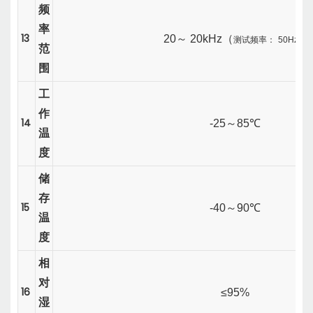
频
率
13
20
～
20kHz（
测试频率：
50Hz）
范
围
工
作
14
-25
～
85℃
温
度
储
存
15
-40
～
90℃
温
度
相
对
16
≤95%
湿