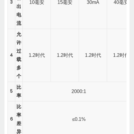
3
10毫安
15毫安
30mA
40毫安
出
电
流
允
许
过
4
1.2
时代
1.2
时代
1.2
时代
1.2
时代
载
多
个
比
5
2000:1
率
比
率
6
≤0.1%
差
异