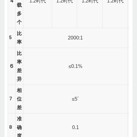
4
1.2
时代
1.2
时代
1.2
时代
1.2
时代
1.2
载
多
个
比
5
2000:1
率
比
率
6
≤0.1%
差
异
相
7
位
≤5´
差
准
8
确
0.1
度