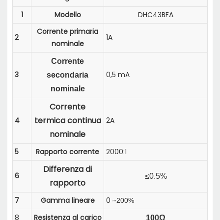
1
Modello
DHC43BFA
Corrente primaria
2
1A
nominale
Corrente
3
0,5 mA
secondaria
nominale
Corrente
termica continua
4
2A
nominale
5
Rapporto corrente
2000:1
Differenza di
6
≤0.5%
rapporto
7
Gamma lineare
0
200%
~
8
Resistenza al carico
100Ω