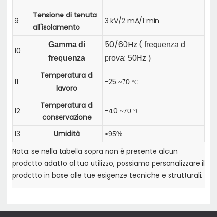
Tensione di tenuta
9
3 kV/2 mA/1 min
all'isolamento
50/60Hz (
Gamma di
frequenza di
10
frequenza
prova: 50Hz
)
Temperatura di
11
-25
70
~
°C
lavoro
Temperatura di
12
-40
70
~
°C
conservazione
13
Umidità
≤95%
Nota: se nella tabella sopra non è presente alcun
prodotto adatto al tuo utilizzo, possiamo personalizzare il
prodotto in base alle tue esigenze tecniche e strutturali.