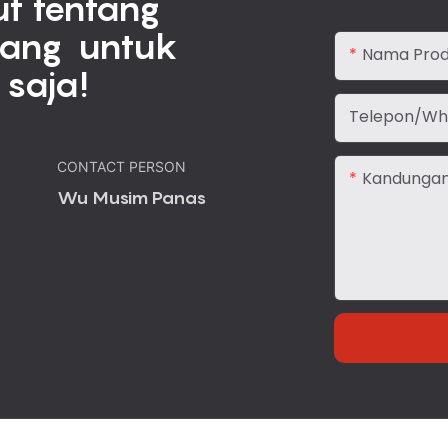
ut tentang
tang untuk
Nama Pro
saja!
Telepon/Wh
CONTACT PERSON
Kandunga
Wu Musim Panas