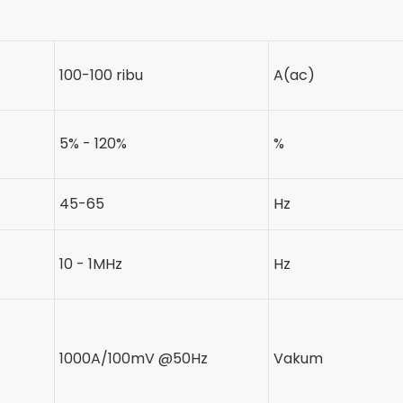
100-100 ribu
A(ac)
5% - 120%
%
45-65
Hz
10 - 1MHz
Hz
1000A/100mV @50Hz
Vakum