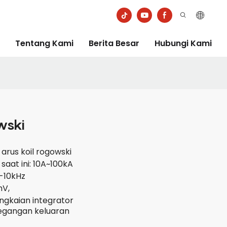
Tentang Kami
Berita Besar
Hubungi Kami
wski
arus koil rogowski
aat ini: 10A~100kA
0-10kHz
mV,
ngkaian integrator
egangan keluaran