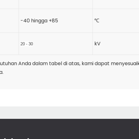
-40 hingga +85
℃
kV
20 - 30
ebutuhan Anda dalam tabel di atas, kami dapat menyesua
a.