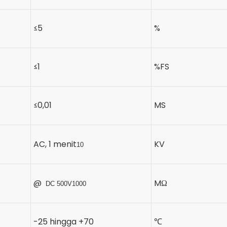
≤5
%
≤1
%FS
≤0,01
MS
AC, 1 menit
KV
10
@
MΩ
DC 500V
1000
-25 hingga +70
℃