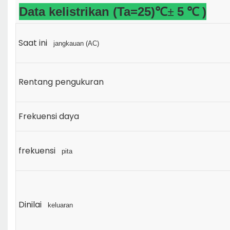
Data kelistrikan (Ta=25)
5
)
℃±
℃
Saat ini
jangkauan (AC)
Rentang pengukuran
Frekuensi daya
frekuensi
pita
Dinilai
keluaran