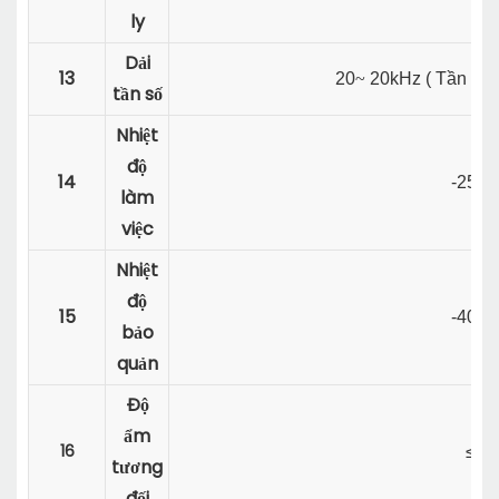
ly
Dải
13
20
~
20kHz (
Tần số 
tần số
Nhiệt
độ
14
-25
~
làm
việc
Nhiệt
độ
15
-40
~
bảo
quản
Độ
ẩm
16
≤9
tương
đối