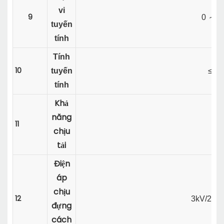
vi
9
0
～
1
tuyến
tính
Tính
10
tuyến
≤0.
tính
Khả
năng
11
20
chịu
tải
Điện
áp
chịu
12
3kV/2mA/
đựng
cách