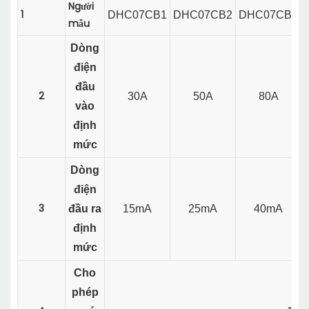
Người
1
DHC07CB1
DHC07CB2
DHC07CB3
mẫu
Dòng
điện
đầu
2
30A
50A
80A
vào
định
mức
Dòng
điện
3
đầu ra
15mA
25mA
40mA
định
mức
Cho
phép