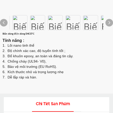
Biến dòng điện dòng DHC07C
Tính năng
:
1.
Lõi nano tinh
thể
2.
Độ chính xác cao, độ tuyến tính tốt
;
3.
Đổ khuôn epoxy, an toàn và đáng tin cậy.
4.
Chống cháy (UL94- V0),
5.
Bảo vệ môi trường (EU RoHS).
6.
Kích thước nhỏ và trọng lượng nhẹ
7.
Dễ lắp ráp và hàn.
Chi Tiết Sản Phẩm