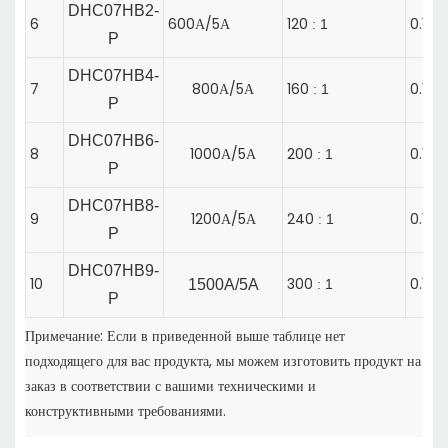
DHC07HB2-
6
600А/5А
120
0.1
1
:
P
DHC07HB4-
7
800А/5А
160
0.1
1
:
P
DHC07HB6-
8
1000А/5А
200
0.1
1
:
P
DHC07HB8-
9
1200А/5А
240
0.1
1
:
P
DHC07HB9-
10
300
0.1
1500A/5A
1
:
P
Примечание: Если в приведенной выше таблице нет
подходящего для вас продукта, мы можем изготовить продукт на
заказ в соответствии с вашими техническими и
конструктивными требованиями.