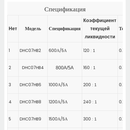
Спецификация
Коэффициент
Модель
Спецификация
Точн
Нет
текущей
ликвидности
1
DHC07HB2
600А/5А
120
0.1
1
:
2
DHC07HB4
160
0.1
800A/5A
1
:
3
DHC07HB6
1000А/5А
200
0.1
1
:
4
DHC07HB8
1200А/5А
240
0.1
1
:
5
DHC07HB9
1500А/5А
300
0.1
1
: