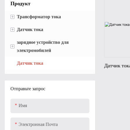
Продукт
+
Трансформатор тока
+
Датчик тока
Мини-трансформатор тока
зарядное устройство для
Трансформатор тока печатной
Датчик тока Холла
+
электромобилей
платы
Феррозондовый датчик тока
Датчик тока
Трехфазный трансформатор тока
Портативное зарядное устройство
Датчик то
Датчик тока катушки Роговского
для электромобилей
Трансформатор тока с
разделенным сердечником
Аксессуары для зарядных
Отправьте запрос
устройств для электромобилей
Распределительный
трансформатор тока
Имя
Электронная Почта