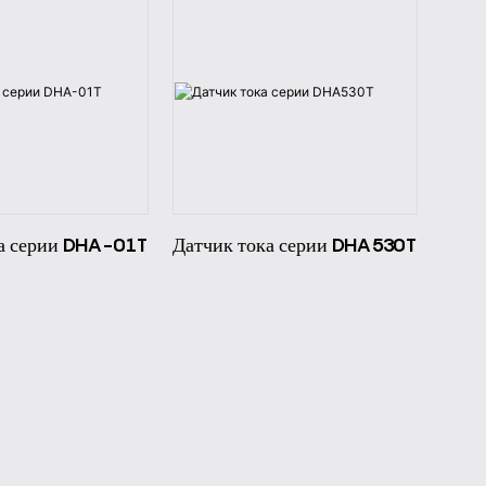
ка серии DHA-01T
Датчик тока серии DHA530T