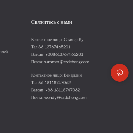
Свяжитесь с нами
Контактное лицо: Саммер Ву
Тел:86 13767465201
билей
Ватсап: +008613767465201
Почта: summer@szdeheng.com
Контактное лицо: Вендилин
Тел:86 18118747062
Ватсап: +86 18118747062
Почта: wendy@szdeheng.com