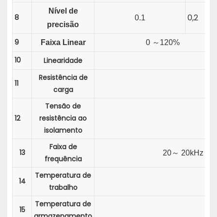
Nível de
0,2
8
0.1
precisão
9
Faixa Linear
0
～
120%
10
Linearidade
Resistência de
11
carga
Tensão de
12
resistência ao
3k
isolamento
Faixa de
13
20
～
20kHz (
Fr
frequência
Temperatura de
14
trabalho
Temperatura de
15
armazenamento