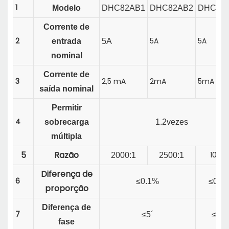
1
Modelo
DHC82AB1
DHC82AB2
DHC82
Corrente de
2
5A
5A
entrada
5A
nominal
Corrente de
3
2,5 mA
2mA
5mA
saída nominal
Permitir
4
sobrecarga
1.2
vezes
múltipla
5
Razão
1000:
2000:1
2500:1
Diferença de
6
≤0.1%
≤0.2
proporção
Diferença de
7
≤5´
≤10´
fase