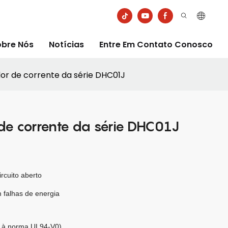
obre Nós
Notícias
Entre Em Contato Conosco
r de corrente da série DHC01J
de corrente da série DHC01J
rcuito aberto
m falhas de energia
e à norma UL94-V0)