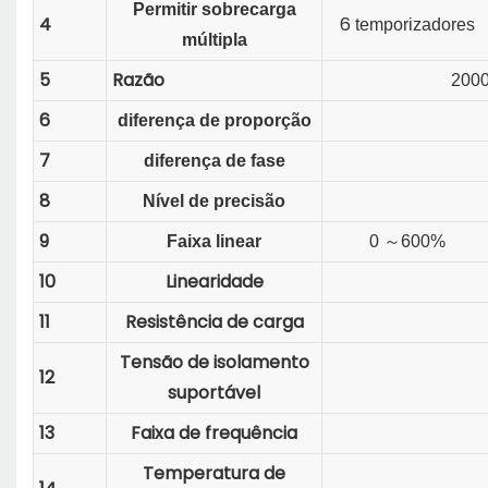
Permitir sobrecarga
4
6
temporizadores
múltipla
5
Razão
2000
6
diferença de proporção
7
diferença de fase
8
Nível de precisão
9
Faixa linear
0
～
600%
10
Linearidade
11
Resistência de carga
Tensão de isolamento
12
suportável
13
Faixa de frequência
Temperatura de