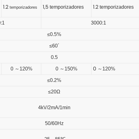
1.2
1,5
1.2
temporizadores
temporizadores
temporizadores
:1
3000:1
≤0.5%
≤60´
0.5
0
0
～
120%
0
～
150%
～
120%
≤0.2%
≤20Ω
4kV/2mA/1min
50/60Hz