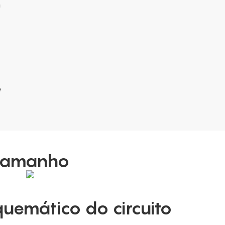
m
e
Tamanho
uemático do circuito