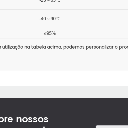
-25
～
85℃
-40
～
90℃
≤95%
utilização na tabela acima, podemos personalizar o pro
bre nossos