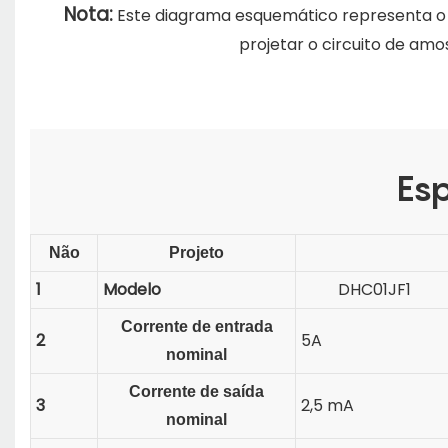
Nota:
Este diagrama esquemático representa o 
projetar o circuito de am
Esp
Não
Projeto
1
Modelo
DHC01JF1
Corrente de entrada
2
5A
nominal
Corrente de saída
3
2,5 mA
nominal