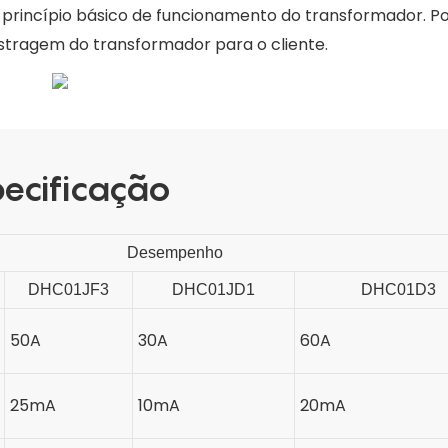
princípio básico de funcionamento do transformador. 
ostragem do transformador para o cliente.
ecificação
Desempenho
DHC01JF3
DHC01JD1
DHC01D3
50A
30A
60A
25mA
10mA
20mA