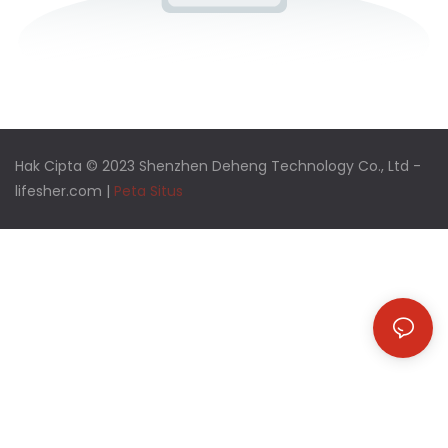
Hak Cipta © 2023 Shenzhen Deheng Technology Co., Ltd -
lifesher.com
|
Peta Situs