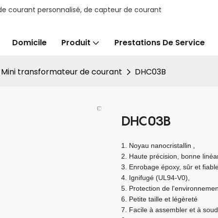
e courant personnalisé, de capteur de courant
Domicile
Produit
Prestations De Service
Mini transformateur de courant
DHC03B
DHC03B
1.
Noyau nanocristallin
,
2.
Haute précision, bonne linéa
3.
Enrobage époxy, sûr et fiabl
4.
Ignifugé (UL94-V0),
5.
Protection de l'environneme
6.
Petite taille et légèreté
7.
Facile à assembler et à soud