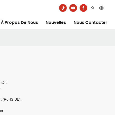
À Propos De Nous
Nouvelles
Nous Contacter
rité
;
e
nt (RoHS UE).
er