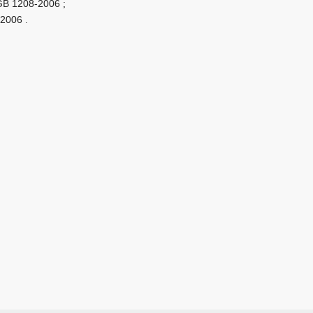
e GB 1208-2006
;
5-2006
.