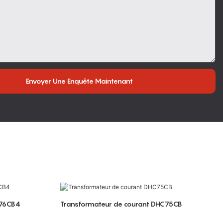
Envoyer Une Enquête Maintenant
C76CB4
Transformateur de courant DHC75CB