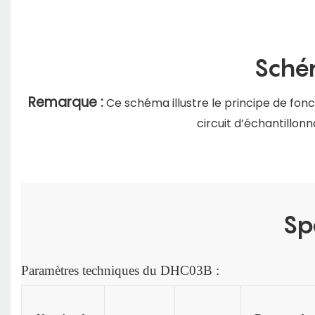
Schém
Remarque :
Ce schéma illustre le principe de fo
circuit d’échantillon
Sp
Paramètres techniques du DHC03B :