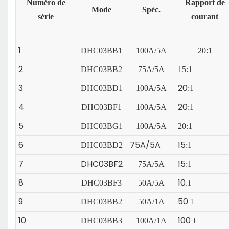
Numéro de
Rapport de
Mode
Spéc.
série
courant
1
DHC03BB1
100A/5A
20
:1
2
DHC03BB2
75A/5A
15:1
3
20
DHC03BD1
100A/5A
:1
4
20
DHC03BF1
100A/5A
:1
5
DHC03BG1
100A/5A
20:1
6
75A/5A
15
DHC03BD2
:1
7
DHC03BF2
15
75A/5A
:1
8
10
DHC03BF3
50A/5A
:1
9
50
DHC03BB2
50A/1A
:1
10
100
DHC03BB3
100A/1A
:1