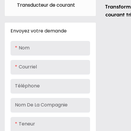
Transducteur de courant
Capteur de courant Fluxgate
Chargeur de VE portable
Transform
courant tr
Capteur de courant de
Accessoires pour chargeurs
DHC02FB (
bobine Rogowski
de véhicules électriques
Envoyez votre demande
Nom
Courriel
Téléphone
Nom De La Compagnie
Teneur