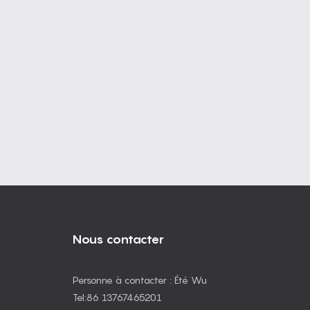
Nous contacter
Personne à contacter : Été Wu
Tel:86 13767465201