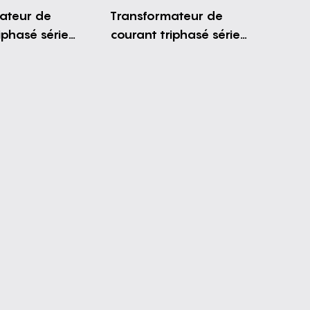
ateur de
Transformateur de
iphasé série
courant triphasé série
antivol)
DHC01FB