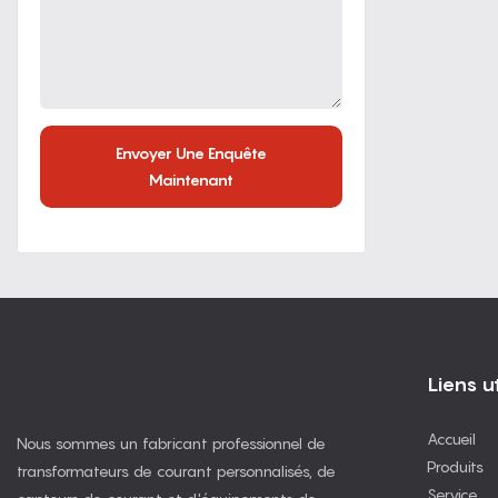
Envoyer Une Enquête
Maintenant
Liens ut
Accueil
Nous sommes un fabricant professionnel de
Produits
transformateurs de courant personnalisés, de
Service