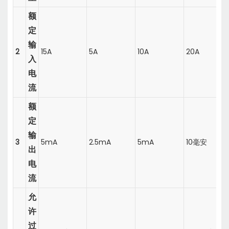
额
定
输
2
15A
5A
10A
20A
入
电
流
额
定
输
3
5mA
2.5mA
5mA
10毫安
出
电
流
允
许
过