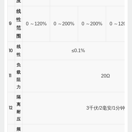
度
线
性
9
0
～
120%
0
～
200%
0
～
200%
0
～
120%
范
围
线
10
≤0.1%
性
负
载
11
20Ω
阻
力
隔
离
12
3千伏/2毫安/1分钟
耐
压
频