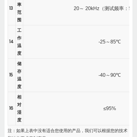
率
13
20
～
20kHz（
测试频率：50
范
围
工
作
14
-25
～
85℃
温
度
储
存
15
-40
～
90℃
温
度
相
对
16
≤95%
湿
度
注：如果上表中没有适合您使用的产品，我们可以根据您的技术