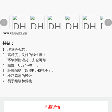
DHC18A系列电流互感器
特征
：
1.
坡莫合金芯
，
2.
高精度，良好的线性度
；
3.
环氧树脂灌封，安全可靠
4.
阻燃（UL94-V0），
5.
环境保护（欧盟RoHS指令）。
6.
小巧紧凑的设计
7.
易于组装和焊接
产品详情