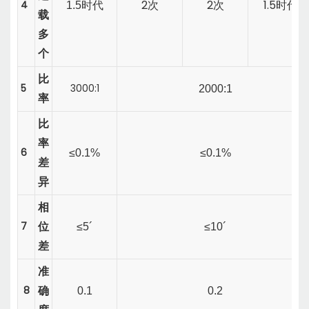
2
2
1.5
4
1.5
时代
次
次
时代
载
多
个
比
5
3000:1
2000:1
率
比
率
6
≤0.1%
≤0.1%
差
异
相
7
位
≤5´
≤10´
差
准
8
确
0.1
0.2