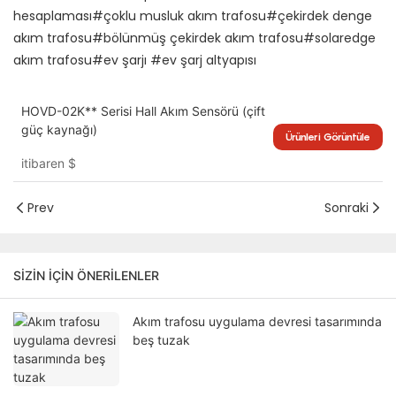
hesaplaması#çoklu musluk akım trafosu#çekirdek denge
akım trafosu#bölünmüş çekirdek akım trafosu#solaredge
akım trafosu#ev şarjı #ev şarj altyapısı
HOVD-02K** Serisi Hall Akım Sensörü (çift
güç kaynağı)
Ürünleri Görüntüle
itibaren
$
Prev
Sonraki
SIZIN IÇIN ÖNERILENLER
Akım trafosu uygulama devresi tasarımında
beş tuzak