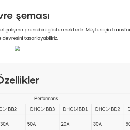
vre şeması
 çalışma prensibini göstermektedir. Müşteri için transf
devresini tasarlayabiliriz.
zellikler
Performans
C14BB2
DHC14BB3
DHC14BD1
DHC14BD2
50A
20A
30A
5
30A