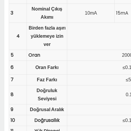
Nominal Çıkış
3
15mA
10mA
Akımı
Birden fazla aşırı
4
yüklemeye izin
ver
5
Oran
200
6
Oran Farkı
≤0.
7
Faz Farkı
≤5
Doğruluk
8
0.
Seviyesi
9
Doğrusal Aralık
10
Doğrusallık
≤0.