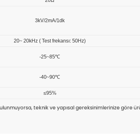
20Ω
3kV/2mA/1dk
20
~
20kHz (
Test frekansı: 50Hz)
-25
~
85℃
-40
~
90℃
≤95%
bulunmuyorsa, teknik ve yapısal gereksinimlerinize göre ür