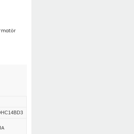
ormatör
DHC14BD3
0A