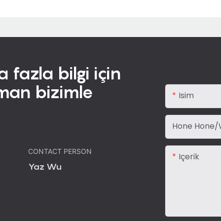
fazla bilgi için
aman bizimle
Isim
Hone Hone/
CONTACT PERSON
Içerik
Yaz Wu