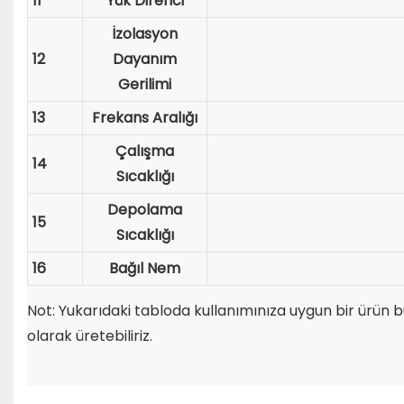
11
Yük Direnci
İzolasyon
12
Dayanım
Gerilimi
13
Frekans Aralığı
Çalışma
14
Sıcaklığı
Depolama
15
Sıcaklığı
16
Bağıl Nem
Not: Yukarıdaki tabloda kullanımınıza uygun bir ürün 
olarak üretebiliriz.