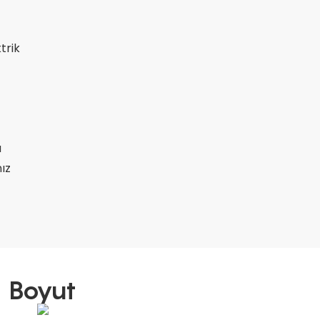
trik
a
ız
Boyut