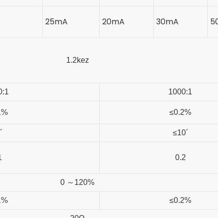
25mA
20mA
30mA
5
1.2
kez
0:1
1000:1
1%
≤0.2%
´
≤10´
1
0.2
0
～
120%
1%
≤0.2%