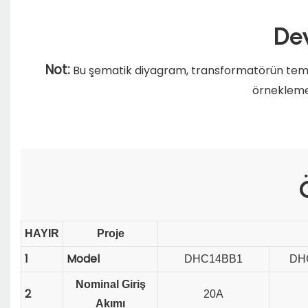
De
Not:
Bu şematik diyagram, transformatörün temel
örnekleme 
Ö
HAYIR
Proje
1
Model
DHC14BB1
DH
Nominal Giriş
2
20A
Akımı