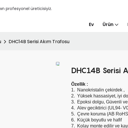
ın profesyonel üreticisiyiz.
Ev
Ürün
u
DHC14B Serisi Akım Trafosu
DHC14B Serisi A
Özellik
:
1.
Nanokristalin çekirdek
,
2.
Yüksek hassasiyet, iyi do
3.
Epoksi dolgu, Güvenli ve 
4.
Alev geciktirici (UL94- V0
5.
Çevre koruma (AB RoHS
6.
Küçük boyutlu ve hafif
7.
Kolay monte edilir ve kay