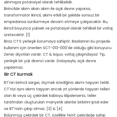
alınmışsa potansiyel olarak tehlikelidir.
Birincilde akım akan akım ile açık devre yaparsa,
transformatör ikincil, akımı etkili bir şekilde sonsuz bir
empedansa sürdürmeye devam etmeye çalışacaktır. Bu,
ikincil boyunca yüksek ve potansiyel olarak tehlikeli bir voltaj
üretecektir. [1]
Biraz CT’S yerleşik korumaya sahiptir. Bazılarının bu projede
kullanım için önerilen SCT-013-000'de olduğu gibi koruyucu
Zener diyotları vardır. CT & lsquo; voltaj çıkışındaysa’ Tip,
yerleşik bir yük direnci vardır. Dolayısıyla, açık devre
yapılamaz.
Bir CT kurmak
BT'nin birincil sargısı, ölçmek istediğiniz akımı taşıyan teldir.
CT'nizi aynı akımı taşıyan ancak zıt yönlerde taşıyan telleri
olan iki veya üç çekirdek kabloyu klipslerseniz, teller
tarafından oluşturulan manyetik alanlar birbirini iptal eder
ve BT'nizin çıkışı olmaz. [3] & [4]
Bölünmüş çekirdek bir CT, özellikle ferrit çekirdeğe sahip