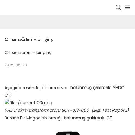
CT sensörleri - bir giriş
CT sensörleri - bir giriş
2025-05-23
Aşağıda resimde, bir örnek var
bölünmüş çekirdek
YHDC
CT:
YHDC akım transformatörü SCT-013-000
(Bkz. Test Raporu)
Burada’Bir Magnelab örneği
bölünmüş çekirdek
CT: