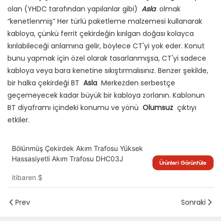
olan (YHDC tarafından yapılanlar gibi)
Asla
olmak
“kenetlenmiş” Her türlü paketleme malzemesi kullanarak
kabloya, çünkü ferrit çekirdeğin kırılgan doğası kolayca
kırılabileceği anlamına gelir, böylece CT'yi yok eder. Konut
bunu yapmak için özel olarak tasarlanmışsa, CT'yi sadece
kabloya veya bara kenetine sıkıştırmalısınız. Benzer şekilde,
bir halka çekirdeği BT
Asla
Merkezden serbestçe
geçemeyecek kadar büyük bir kabloya zorlanın. Kablonun
BT diyaframı içindeki konumu ve yönü
Olumsuz
çıktıyı
etkiler.
Bölünmüş Çekirdek Akım Trafosu Yüksek
Hassasiyetli Akım Trafosu DHC03J
Ürünleri Görüntüle
itibaren
$
Prev
Sonraki