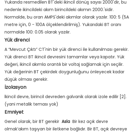
Yukarıda resmedilen BT'deki ikincil dönüş sayısı 2000'dir, bu
nedenle ikincildeki akım birincildeki akımın 2000.'sidir.
Normalde, bu oran AMPS'deki akımlar olarak yazılır. 100: 5 (5A
metre için, 0 - 100A ölçeklendirilmiş). Yukarıdaki BT oranı
normalde 100: 0.05 olarak yazılır.
Yük direnci
A “Mevcut Çıktı” CT'nin bir yük direnci ile kullanılması gerekir.
Yük direnci BT ikincil devresini tamamlar veya kapatır. Yük
değeri, ikincil akımla orantılı bir voltaj sağlamak için seçilir.
Yük değerinin BT çekirdek doygunluğunu önleyecek kadar
düşük olması gerekir.
İzolasyon
İkincil devre, birincil devreden galvanik olarak izole edilir [2].
(yani metalik teması yok)
Emniyet
Genel olarak, bir BT gerekir
Asla
Bir kez açık devre
olmak’akım taşıyan bir iletkene bağlıdır. Bir BT, açık devreye