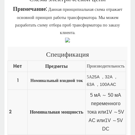
Примечание:
Данная принципиальная схема отражает
основной принцип работы трансформатора. Мы можем
разработать схему отбора проб трансформатора по заказу
клиента.
Спецификация
Предметы
Производительность
Нет
25A
32A
5А
，
，
1
Номинальный входной ток
63A
100A AC
，
5 мА
～
50 мА
переменного
Номинальная мощность
2
тока
или
1V
～
5V
AC
или
1V
～
5V
DC