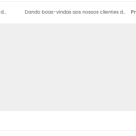
Os princípios básicos dos transformadores de corrente
Dando boas-vindas aos nossos clientes de verão em nossa fábrica
P