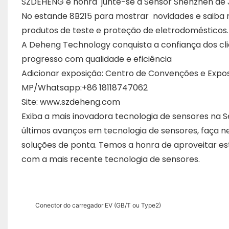
SZDEHENG é honra junte-se à Sensor Shenzhen de 31
No estande 8B215 para mostrar novidades e saiba 
produtos de teste e proteção de eletrodomésticos.
A Deheng Technology conquista a confiança dos cli
progresso com qualidade e eficiência
Adicionar exposição: Centro de Convenções e Exposi
MP/Whatsapp:+86 18118747062
Site:
www.szdeheng.com
Exiba a mais inovadora tecnologia de sensores na S
últimos avanços em tecnologia de sensores, faça n
soluções de ponta. Temos a honra de aproveitar est
com a mais recente tecnologia de sensores.
Conector do carregador EV (GB/T ou Type2)