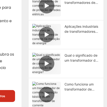
transformadores de
e para
corrente em sistemas
de proteção de redes
elétricas
ento e
Aplicações industriais
de transformadores
de corrente na
medição de energia
cubra os
Qual o significado de
 e
um transformador de
corrente na
ócio
distribuição de
energia?
Como funciona um
transformador de
corrente, operação
utos
básica de um
transformador de