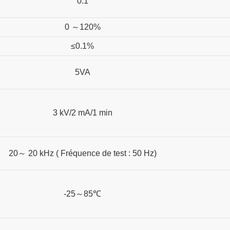
0.1
0
～
120%
≤0.1%
5VA
3 kV/2 mA/1 min
20
～
20 kHz (
Fréquence de test : 50 Hz)
-25
～
85℃