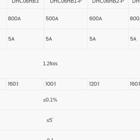
DHC06HB3
DHC06HB1-P
DHC06HB2-P
DH
800A
500A
600A
800
5A
5A
5A
5A
1.2
fois
160:1
100:1
120:1
160:
≤0.1%
≤5´