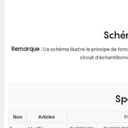
Schém
Remarque :
Ce schéma illustre le principe de fo
circuit d’échantillon
Sp
Non
Articles
P