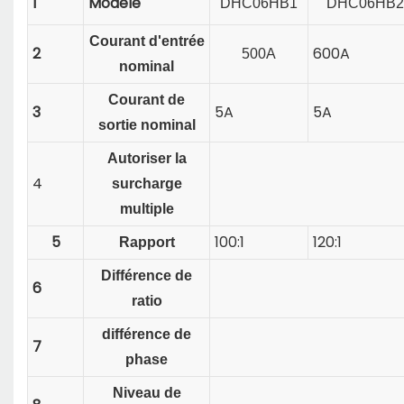
1
Modèle
DHC06HB1
DHC06HB2
Courant d'entrée
2
600A
500A
nominal
Courant
de
3
5A
5A
sortie nominal
Autoriser la
4
surcharge
multiple
5
100:1
120:1
Rapport
Différence de
6
ratio
différence de
7
phase
Niveau de