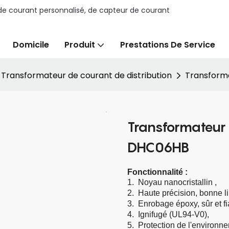
e courant personnalisé, de capteur de courant
Domicile
Produit
Prestations De Service
Transformateur de courant de distribution
Transforma
Transformateur 
DHC06HB
Fonctionnalité
:
1.
Noyau nanocristallin
,
2.
Haute précision, bonne li
3.
Enrobage époxy, sûr et fi
4.
Ignifugé (UL94-V0),
5.
Protection de l'environ