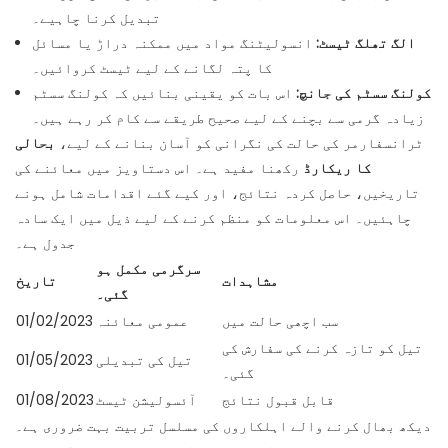
تبدیل کرنا چاہیے۔
الگ تھلگ ٹیسٹ:
انسولیٹنگ مواد میں ممکنہ دراڑ یا مسائل
کا پتہ لگانے کے لیے ٹیسٹ کروائیں۔
کولنگ سسٹم کی جانچ:
اس بات کو یقینی بنائیں کہ کولنگ سسٹم
زیادہ گرمی سے بچنے کے لیے صحیح طریقے سے کام کر رہے ہیں۔
ٹرانسفارمر کی حالت کی نگرانی کو آسان بنانے کے لیے،
بحالی
کا ریکارڈ
رکھنا مفید ہے۔ اس دستاویز میں معائنے کی
تاریخیں، حاصل کردہ نتائج، اور کیے گئے اقدامات شامل ہونے
چاہئیں۔ اس معلومات کو منظم کرنے کے لیے ذیل میں ایک سادہ
جدول ہے۔
سرگرمی مکمل ہو
مشاہدات
تاریخ
گئی۔
سب اچھی حالت میں
عمومی معائنہ
01/02/2023
تیل کو تازہ کرنے کی سفارش کی
تیل کی تبدیلی
01/05/2023
گئی۔
قابل قبول نتائج
آئسولیشن ٹیسٹ
01/08/2023
دیکھ بھال کرنے والے اہلکاروں کی مسلسل تربیت بہت ضروری ہے۔