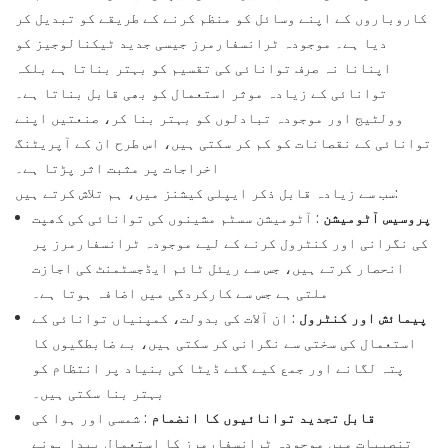
کاروباروں کے اپنے وسائل کو منظم کرنے کے طریقے کو تبدیل کر
دیا ہے۔ موجودہ ٹرانسفارمرز جیسی جدید ٹیکنالوجیز کو
اپنانا نہ صرف توانائی کی تقسیم کو بہتر بناتا ہے بلکہ
توانائی کے زیادہ موثر استعمال کو بھی قابل بناتا ہے۔
وولٹیج اور موجودہ تبادلوں کو بہتر بنا کر، صنعتیں اپنے
توانائی کے نقصانات کو کم کر سکتی ہیں، اس طرح ان کے آپریٹنگ
اخراجات پر مثبت اثر پڑتا ہے۔
سب سے زیادہ قابل ذکر ایپلی کیشنز میں، ہم تلاش کرتے ہیں:
پروسیس آٹومیشن
: آٹومیشن سسٹم مشینوں کی توانائی کی کھپت
کی نگرانی اور کنٹرول کرنے کے لیے موجودہ ٹرانسفارمرز پر
انحصار کرتے ہیں، جس سے ریئل ٹائم ایڈجسٹمنٹ کی اجازت
ملتی ہے جس سے کارکردگی میں اضافہ ہوتا ہے۔
پیمائش اور کنٹرول
: ان آلات کی بدولت، کمپنیاں توانائی کے
استعمال کی سختی سے نگرانی کر سکتی ہیں، بے ضابطگیوں کا
پتہ لگانے اور جمع کیے گئے ڈیٹا کی بنیاد پر انتظام کو
بہتر بنا سکتی ہیں۔
قابل تجدید توانائیوں کا انضمام
: شمسی اور ہوا کی
تنصیبات میں موجودہ ٹرانسفارمرز کا استعمال پیدا ہونے