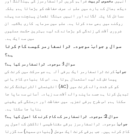
انہیں
مخصوص تربیت
فراہم کریں ٹرانسفارمرز کی ہینڈلنگ اور
دیکھ بھال کے بارے میں علم نہ صرف حفاظت کو بڑھاتا ہے، بلکہ
مسائل کا پتہ لگانے اور انہیں مہنگا نقصان پہنچنے سے پہلے
روکنے میں بھی مدد کرتا ہے۔ علم میں سرمایہ کاری بلاشبہ ان
ضروری آلات کی زندگی کو بڑھانے کے لیے بہترین حکمت عملیوں
میں سے ایک ہے۔
سوال و جواب: موجودہ ٹرانسفارمر کیسے کام کرتا
ہے؟
سوال 1: موجودہ ٹرانسفارمر کیا ہے؟
جواب:
کرنٹ ٹرانسفارمر ایک برقی آلہ ہے جو سرکٹ میں کرنٹ کی
پیمائش کے لیے استعمال ہوتا ہے۔ اس کا بنیادی کام ہائی
انٹینسٹی الٹرنیٹنگ کرنٹ (AC) کو کم شدت والے کرنٹ میں
تبدیل کرنا ہے جسے ماپنے والے آلات سے زیادہ آسانی سے ماپا جا
سکتا ہے، اس طرح برقی تجزیہ میں حفاظت اور درستگی کو یقینی
بنایا جا سکتا ہے۔
سوال 2: موجودہ ٹرانسفارمر کے کام کرنے کا اصول کیا ہے؟
جواب:
موجودہ ٹرانسفارمرز برقی مقناطیسی انڈکشن کے اصول پر
کام کرتے ہیں۔ جب برقی کرنٹ ایک موصل (بنیادی سمیٹ) سے گزرتا