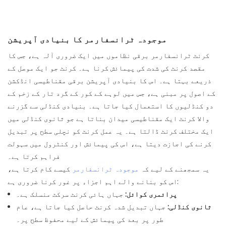
موجودہ ٹرانسفارمر کا بنیادی آپریشن
کرنٹ ٹرانسفارمر برقی نظاموں میں ایک ضروری آلہ ہے، جس کا
مقصد کرنٹ کی شدت کی پیمائش کرنا ہے۔
کرنٹ
جو ایک موصل کے
ذریعے بہتا ہے۔ اس کا بنیادی آپریشن برقی مقناطیسی انڈکشن
کے اصول پر مبنی ہے، جس میں لوہے کے کور کے گرد تار کے زخم کے
دو کنڈلیوں کا استعمال کیا جاتا ہے۔ بنیادی کنڈلی سے گزرنے
والا کرنٹ ایک مقناطیسی میدان بناتا ہے جو ثانوی کنڈلی میں
ایک مختلف کرنٹ ڈالتا ہے۔ یہ عمل کرنٹ کو نچلی سطح پر تبدیل
کرنے کی اجازت دیتا ہے، اس کی پیمائش اور کنٹرول میں سہولت
فراہم کرتا ہے۔
یہ سمجھنے کے لیے کہ
موجودہ ٹرانسفارمر
کیسے کام کرتا ہے،
اس کو بنانے والے اہم اجزاء پر غور کرنا ضروری ہے:
پرائمری کوائل:
جہاں ہائی کرنٹ سرکٹ منسلک ہے۔
ثانوی کنڈلی:
جہاں تبدیل شدہ کرنٹ حاصل کیا جاتا ہے، عام
طور پر بعد کی پیمائش کے لیے محفوظ سطح پر۔