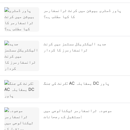
پاور ڈسٹری بیوشن میں کرنٹ ٹرانسفارمر
کا کیا مطلب ہے؟
جدید الیکٹریکل سسٹمز میں کرنٹ
ٹرانسفارمرز کا کردار
کرنٹ کی جنگ: AC بمقابلہ DC پاور
موجودہ ٹرانسفارمر ٹیکنالوجی میں
مستقبل کے رجحانات: