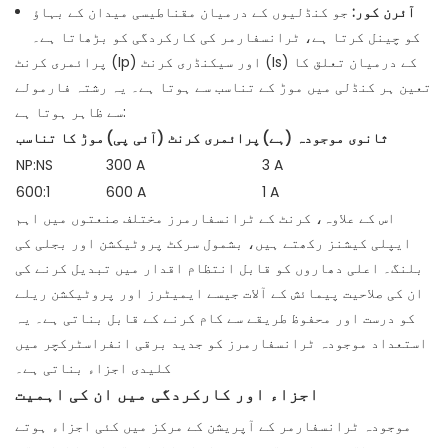
آئرن کور:
جو کنڈلیوں کے درمیان مقناطیسی میدان کے بہاؤ
کو چینل کرتا ہے، ٹرانسفارمر کی کارکردگی کو بڑھاتا ہے۔
پرائمری کرنٹ (Ip) اور سیکنڈری کرنٹ (Is) کے درمیان تعلق کا
تعین ہر کنڈلی میں موڑ کے تناسب سے ہوتا ہے۔ یہ رشتہ فارمولے
سے ظاہر ہوتا ہے:
ثانوی موجودہ (ہے)
پرائمری کرنٹ (آئی پی)
موڑ کا تناسب
NP:NS
300 A
3 A
600:1
600⁢ A
1 A
اس کے علاوہ، کرنٹ کے
ٹرانسفارمرز
مختلف صنعتوں میں اہم
ایپلی کیشنز رکھتے ہیں، بشمول سرکٹ پروٹیکشن اور بجلی کی
بلنگ۔ اعلی دھاروں کو قابل انتظام اقدار میں تبدیل کرنے کی
ان کی صلاحیت پیمائش کے آلات جیسے ایمیٹرز اور پروٹیکشن ریلے
کو درست اور محفوظ طریقے سے کام کرنے کے قابل بناتی ہے۔ یہ
استعداد موجودہ ٹرانسفارمرز کو جدید برقی انفراسٹرکچر میں
کلیدی اجزاء بناتی ہے۔
اجزاء اور کارکردگی میں ان کی اہمیت
موجودہ ٹرانسفارمر کے آپریشن کے مرکز میں کئی اجزاء ہوتے