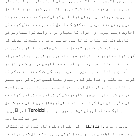
ہیں، جو اگرچہ سادہ لگتے ہیں، اس کی کارکردگی اور کارکردگی
میں بنیادی کردار ادا کرتے ہیں۔ ان میں، کور اور وائنڈنگز
اہم ہیں، کیونکہ یہ برقی توانائی کو ایک سرکٹ سے دوسرے سرکٹ
میں برقی مقناطیسی انڈکشن کے اصول کے ذریعے منتقل کرنے کی
اجازت دیتے ہیں۔ ان اجزاء کا معیار براہ راست ٹرانسفارمر کی
کارکردگی کو متاثر کرتا ہے، جس سے ہائی وولٹیج کرنٹ کو کم
وولٹیج کرنٹ میں تبدیل کرنے کی صلاحیت متاثر ہوتی ہے۔
کور
ٹرانسفارمر کا بنیادی حصہ عام طور پر فیرو میگنیٹک مواد
سے بنا ہوتا ہے، جیسے لوہا، جو مقناطیسی میدان کے بہاؤ کو
آسان بناتا ہے۔ یہ جزو نہ صرف ایڈی کرنٹ کے نقصانات کو کم
کرتا ہے بلکہ وائنڈنگز کے درمیان مقناطیسی جوڑے کو بھی بہتر
بناتا ہے۔ کور کی شکل اور سائز خاص طور پر مقناطیسی مزاحمت
کو کم کرنے اور اس طرح کارکردگی کو زیادہ سے زیادہ کرنے کے
لیے ڈیزائن کیا گیا ہے۔ عام کنفیگریشنز میں ٹائپ کور شامل
، ہر ایک مختلف ایپلی کیشنز میں اپنے
Toroidal
اور
EI
ہیں۔
فوائد کے ساتھ۔
دوسری طرف
وائنڈنگز
، کور کے ارد گرد تار کے زخم کی کنڈلی
ہیں جو مقناطیسی میدان پیدا کرتی ہیں۔ استعمال شدہ مواد کا