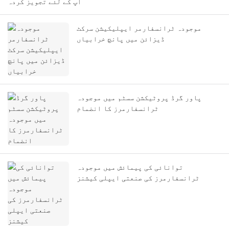
آپ کے لئے تجویز کردہ
موجودہ ٹرانسفارمر ایپلیکیشن سرکٹ
ڈیزائن میں پانچ خرابیاں
پاور گرڈ پروٹیکشن سسٹم میں موجودہ
ٹرانسفارمرز کا انضمام
توانائی کی پیمائش میں موجودہ
ٹرانسفارمرز کی صنعتی ایپلی کیشنز