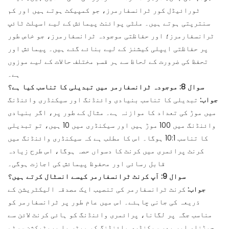
ٹورائیڈل کور ٹرانسفارمرز، جو کمپیکٹ ہوتے ہیں اور کم
سنترپتی ہوتے ہیں۔ ملٹی پوائنٹ پیمائش کے لیے اسپلٹ ٹائپ
ٹرانسفارمرز؛ اور حفاظتی موجودہ ٹرانسفارمرز، جو خاص طور
پر حفاظتی ایپلی کیشنز کے لیے بنائے گئے ہیں۔ پیمائش اور
تحفظ کی ضرورت کے لحاظ سے ہر قسم مختلف حالات کے لیے موزوں
ہے۔
سوال 8: موجودہ ٹرانسفارمر میں تبدیلی کا تناسب کیا ہے؟
جواب:
تبدیلی کا تناسب بنیادی وائنڈنگ اور سیکنڈری وائنڈنگ
میں موڑ کی تعداد کا موازنہ ہے۔ مثال کے طور پر، اگر بنیادی
وائنڈنگ میں 100 موڑ ہیں اور سیکنڈری میں 10 ہیں، تو تبدیلی
کا تناسب 10:1 ہوگا۔ اس کا مطلب ہے کہ سیکنڈری وائنڈنگ میں
کرنٹ پرائمری میں کرنٹ کا دسواں حصہ ہوگا، اس طرح زیادہ
قابل رسائی اور محفوظ پیمائش کی اجازت ہوگی۔
سوال 9: آپ کرنٹ ٹرانسفارمر کیسے انسٹال کرتے ہیں؟
جواب:
کرنٹ ٹرانسفارمر کی تنصیب ایک مصدقہ الیکٹریشن کے
ذریعہ کی جانی چاہئے۔ اس میں عام طور پر ٹرانسفارمر کو
مناسب جگہ پر لگانا، پرائمری وائنڈنگ کو ہائی کرنٹ لائن سے
جوڑنا، اور پھر سیکنڈری وائنڈنگ کو میٹر یا پروٹیکشن سسٹم