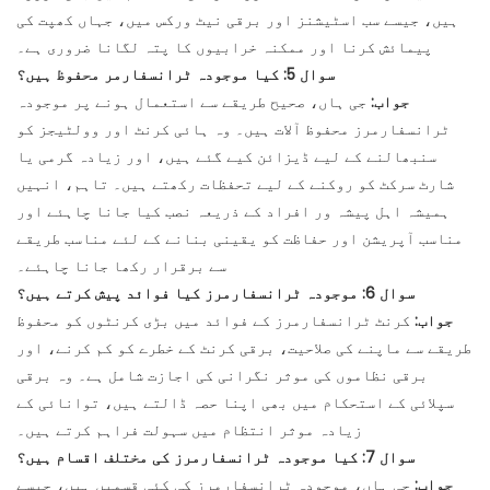
ہیں، جیسے سب اسٹیشنز اور برقی نیٹ ورکس میں، جہاں کھپت کی
پیمائش کرنا اور ممکنہ خرابیوں کا پتہ لگانا ضروری ہے۔
سوال 5: کیا موجودہ ٹرانسفارمر محفوظ ہیں؟
جواب:
جی ہاں، صحیح طریقے سے استعمال ہونے پر موجودہ
ٹرانسفارمرز محفوظ آلات ہیں۔ وہ ہائی کرنٹ اور وولٹیجز کو
سنبھالنے کے لیے ڈیزائن کیے گئے ہیں، اور زیادہ گرمی یا
شارٹ سرکٹ کو روکنے کے لیے تحفظات رکھتے ہیں۔ تاہم، انہیں
ہمیشہ اہل پیشہ ور افراد کے ذریعہ نصب کیا جانا چاہئے اور
مناسب آپریشن اور حفاظت کو یقینی بنانے کے لئے مناسب طریقے
سے برقرار رکھا جانا چاہئے۔
سوال 6: موجودہ ٹرانسفارمرز کیا فوائد پیش کرتے ہیں؟
جواب:
کرنٹ ٹرانسفارمرز کے فوائد میں بڑی کرنٹوں کو محفوظ
طریقے سے ماپنے کی صلاحیت، برقی کرنٹ کے خطرے کو کم کرنے، اور
برقی نظاموں کی موثر نگرانی کی اجازت شامل ہے۔ وہ برقی
سپلائی کے استحکام میں بھی اپنا حصہ ڈالتے ہیں، توانائی کے
زیادہ موثر انتظام میں سہولت فراہم کرتے ہیں۔
سوال 7: کیا موجودہ ٹرانسفارمرز کی مختلف اقسام ہیں؟
جواب:
جی ہاں، موجودہ ٹرانسفارمرز کی کئی قسمیں ہیں، جیسے