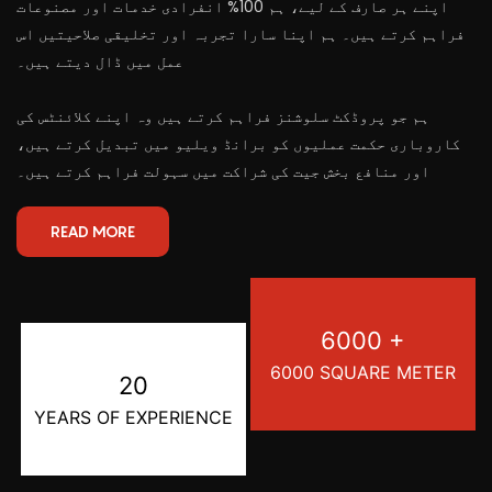
اپنے ہر صارف کے لیے، ہم 100% انفرادی خدمات اور مصنوعات
فراہم کرتے ہیں۔ ہم اپنا سارا تجربہ اور تخلیقی صلاحیتیں اس
عمل میں ڈال دیتے ہیں۔
ہم جو پروڈکٹ سلوشنز فراہم کرتے ہیں وہ اپنے کلائنٹس کی
کاروباری حکمت عملیوں کو برانڈ ویلیو میں تبدیل کرتے ہیں،
اور منافع بخش جیت کی شراکت میں سہولت فراہم کرتے ہیں۔
READ MORE
6000 +
6000 SQUARE METER
20
YEARS OF EXPERIENCE