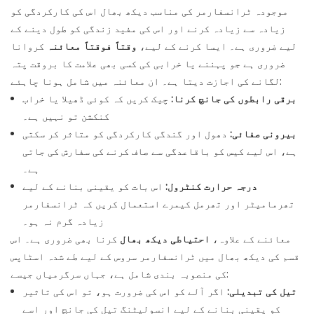
موجودہ ٹرانسفارمر کی مناسب دیکھ بھال اس کی کارکردگی کو
زیادہ سے زیادہ کرنے اور اس کی مفید زندگی کو طول دینے کے
لیے ضروری ہے۔ ایسا کرنے کے لیے،
وقتاً فوقتاً معائنہ
کروانا
ضروری ہے جو پہننے یا خرابی کی کسی بھی علامت کا بروقت پتہ
لگانے کی اجازت دیتا ہے۔ ان معائنہ میں شامل ہونا چاہئے:
برقی رابطوں کی جانچ کرنا:
چیک کریں کہ کوئی ڈھیلا یا خراب
کنکشن تو نہیں ہے۔
بیرونی صفائی:
دھول اور گندگی کارکردگی کو متاثر کر سکتی
ہے، اس لیے کیس کو باقاعدگی سے صاف کرنے کی سفارش کی جاتی
ہے۔
درجہ حرارت کنٹرول:
اس بات کو یقینی بنانے کے لیے
تھرمامیٹر اور تھرمل کیمرے استعمال کریں کہ ٹرانسفارمر
زیادہ گرم نہ ہو۔
معائنے کے علاوہ،
احتیاطی دیکھ بھال
کرنا بھی ضروری ہے۔ اس
قسم کی دیکھ بھال میں ٹرانسفارمر سروس کے لیے طے شدہ اسٹاپس
کی منصوبہ بندی شامل ہے، جہاں سرگرمیاں جیسے:
تیل کی تبدیلی:
اگر آلے کو اس کی ضرورت ہو، تو اس کی تاثیر
کو یقینی بنانے کے لیے انسولیٹنگ تیل کی جانچ اور اسے