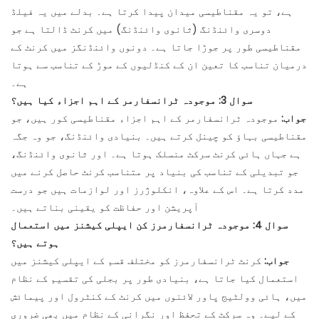
ہے، تو یہ مقناطیسی میدان پیدا کرتا ہے۔ بدلے میں یہ فیلڈ
دوسری وائنڈنگ (ثانوی وائنڈنگ) میں کرنٹ ڈالتا ہے جو
مقناطیسی طور پر جوڑا جاتا ہے۔ دونوں وائنڈنگز میں کرنٹ کے
درمیان تناسب کا تعین ان کے کنڈلیوں کے موڑ کے تناسب سے ہوتا
ہے۔
سوال 3: موجودہ ٹرانسفارمر کے اہم اجزاء کیا ہیں؟
جواب:
موجودہ ٹرانسفارمر کے اہم اجزاء مقناطیسی کور ہیں، جو
مقناطیسی بہاؤ کو چینل کرتے ہیں۔ بنیادی وائنڈنگ، جو وہ جگہ
ہے جہاں ہائی کرنٹ سرکٹ منسلک ہوتا ہے۔ اور ثانوی وائنڈنگ،
جو تبدیلی کے تناسب کی بنیاد پر متناسب کرنٹ حاصل کرنے میں
مدد کرتا ہے۔ اس کے علاوہ، انکلوژرز اور لوازمات ہیں جو درست
آپریشن اور حفاظت کو یقینی بناتے ہیں۔
سوال 4: موجودہ ٹرانسفارمرز کن ایپلی کیشنز میں استعمال
ہوتے ہیں؟
جواب:
کرنٹ ٹرانسفارمرز کو مختلف قسم کے ایپلی کیشنز میں
استعمال کیا جاتا ہے، بنیادی طور پر بجلی کی تقسیم کے نظام
میں، ہائی وولٹیج پاور لائنوں میں کرنٹ کے کنٹرول اور پیمائش
کے لیے۔ وہ سرکٹ کے تحفظ اور نگرانی کے نظام میں بھی ضروری