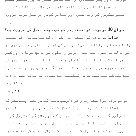
سے جوڑنا شامل ہے۔ مناسب تنصیب کو یقینی بنانے کے لیے
مینوفیکچرر کی وضاحتیں اور مقامی کوڈز پر عمل کرنا ضروری
ہے۔
سوال 10: موجودہ ٹرانسفارمر کو کس دیکھ بھال کی ضرورت ہے؟
جواب:
موجودہ ٹرانسفارمرز کو ان کے مناسب کام کو یقینی
بنانے کے لیے باقاعدہ دیکھ بھال کی ضرورت ہوتی ہے۔ اس میں ان
کی حالت کا بصری معائنہ، برقی رابطوں کی جانچ کرنا، اور کسی
بھی گندگی یا ملبے کے آلے کو صاف کرنا شامل ہے۔ خرابیوں کی
صورت میں، مزید مکمل معائنہ اور اگر ضروری ہو تو، مرمت یا
تبدیلی کے لیے کسی ماہر ٹیکنیشن سے مشورہ کرنے کا مشورہ دیا
جاتا ہے۔
نتیجہ
ہم موجودہ ٹرانسفارمرز کی دلچسپ دنیا کے ذریعے اپنے سفر کا
اختتام کرتے ہیں۔ اس آرٹیکل کے ذریعے، ہم نے ان بنیادی
اصولوں کا پردہ فاش کیا ہے جو ان کے آپریشن کو کنٹرول کرتے
ہیں اور برقی توانائی کی موثر ترسیل میں وہ جو اہمیت رکھتے
ہیں۔ کرنٹ کو تبدیل کرنے سے لے کر برقی نظام کی حفاظت اور