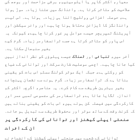
معیار، اکثر کاپر یا ایلومینیم، برقی مزاحمت اور بوجھ کی
صلاحیت کو متاثر کرتا ہے۔ وائنڈنگ میں جتنا زیادہ موڑ ہوتا
ہے، حوصلہ افزائی وولٹیج اتنا ہی زیادہ ہوتا ہے۔ اس لیے،
وائنڈنگز کا ڈیزائن محتاط ہونا چاہیے اور وائر سیکشن اور
آپریٹنگ ٹمپریچر جیسے عوامل پر غور کرنا چاہیے، کیونکہ یہ
اس پاور کو متاثر کرتا ہے جسے ٹرانسفارمر زیادہ گرم کیے
بغیر سنبھال سکتا ہے۔
آخر میں،
تنہائی
اور
ٹھنڈک
جیسے پہلوؤں کو نظر انداز نہیں
کیا جانا چاہیے۔ اچھی موصلیت شارٹ سرکٹ اور توانائی کے ضیاع
کو روکتی ہے، جبکہ ایک موثر کولنگ سسٹم اس بات کو یقینی
بناتا ہے کہ ٹرانسفارمر زیادہ گرم ہونے سے نقصان پہنچائے
بغیر بہترین طریقے سے کام کرے۔ یہ عناصر، اگرچہ اکثر کم
اندازہ لگایا جاتا ہے، ٹرانسفارمر کی مجموعی لمبی عمر اور
کارکردگی میں فیصلہ کن ہوتے ہیں، اس بات کو یقینی بناتے ہیں
کہ کرنٹ وقت کے ساتھ موثر اور محفوظ طریقے سے تبدیل ہو جائے۔
صنعتی ایپلی کیشنز اور توانائی کی کارکردگی پر
ان کے اثرات
توانائی کے شعبے میں صنعتی ایپلی کیشنز کے انضمام نے