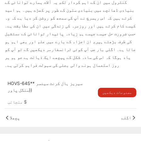
کنٹرول میں ان کے اہم کردار تک، یہ آلات ہمارے توانائی کے
بنیادی ڈھانچے میں بنیادی ستون کے طور پر کھڑے ہیں۔ ہم امید
کرتے ہیں کہ اس ریسرچ نے آپ کی سمجھ کو روشن کر دیا ہے کہ وہ
کیسے کام کرتے ہیں اور روزمرہ کی زندگی میں ان کی مطابقت ہے۔
حسب ضرورت حل
جیسے جیسے ہم زیادہ پائیدار توانائی کے مستقبل
کی طرف بڑھتے ہیں، ان اجزاء کے بارے میں علم اور بھی اہم ہو
جاتا ہے۔ اگلی بار جب آپ کوئی ٹرانسفارمر دیکھیں گے تو آپ کو
یاد ہوگا کہ اس کی سادہ شکل کے پیچھے ایک ذہانت ہے جو ہم ہر
روز استعمال ہونے والی بجلی کی سہولت فراہم کرتی ہے۔
HOVS-64S** سیریز ہال کرنٹ سینسر
(سنگل پاور)
مصنوعات دیکھیں
$
منجانب
اگلے
پچھلا