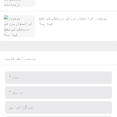
موجودہ ٹرانسفارمرز کی درستگی کی سطح
کیا ہے؟
ہم سے رابطہ کریں۔
نام
ای میل
فون/واٹس ایپ