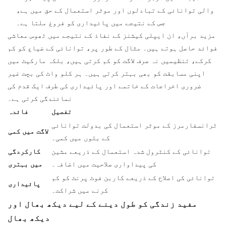
والی توانائی کے تبادلوں اور موثر استعمال کے حق میں ہے،
جس کے نتیجے میں پائیداری کو فروغ ملتا ہے۔
مزید برآں، ان ایپلی کیشنز کے نفاذ کے نتیجے میں ٹھوس معاشی
فوائد حاصل ہوتے ہیں۔ مثال کے طور پر، توانائی کے ضیاع کو کم
کرکے، تنظیمیں نہ صرف لاگت کو کم کرتی ہیں، بلکہ مارکیٹ میں
اپنی مسابقت کو بھی بہتر کرتی ہیں۔ ہر کلو واٹ کی بچت غیر
ضروری اخراجات کے خاتمے اور
پائیداری کی طرف ایک قدم کی
نمائندگی کرتی ہے۔
تفصیل
فائدہ
ٹرانسفارمرز کے موثر استعمال کی بدولت توانائی
لاگت میں کمی
کے بلوں میں کمی۔
توانائی کے کنٹرول شدہ استعمال کے ذریعے مشین
کارکردگی
کی پیداواری صلاحیت میں اضافہ۔
میں بہتری
توانائی کی اصلاح کے ذریعے کاربن فوٹ پرنٹ کو کم
پائیداری
کرنے میں شراکت۔
مفید زندگی کو طول دینے کے لیے دیکھ بھال اور
دیکھ بھال