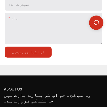
کمپنی کا نام
مواد
اب انکوائری بھیجیں
ABOUT US
وہ سب کچھ جو آپ کو ہمارے بارے میں
جاننے کی ضرورت ہے۔