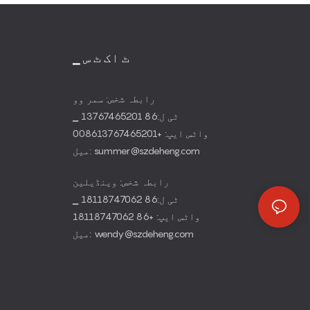
▁ ٹ اک ٹ س
رابطہ شخص: سمر وو
▁ ٹی ل:86 13767465201
واٹس ایپ: +008613767465201
میل: summer@szdeheng.com
رابطہ شخص: وینڈیلین
▁ ٹی ل:86 18118747062
واٹس ایپ: +86 18118747062
میل: wendy@szdeheng.com