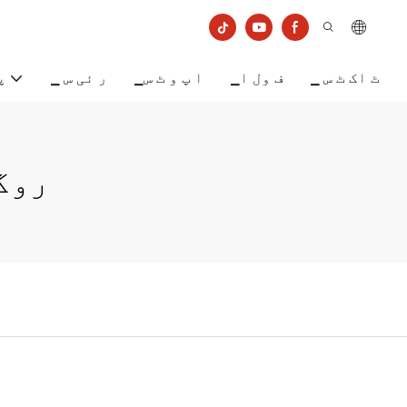
▁ ٹ اک ٹ س
▁ف ول ا
▁ا پ و ٹ س
▁ ر ئی س
▁پ
#رو