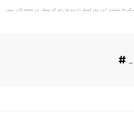
کرنٹ سینسر اور پورٹیبل ای وی چارجر کے پیشہ ور صنعت کار ہیں۔
ہ