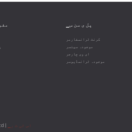
▁پل ی سن س
مفی
کرنٹ ٹرانسفارمر
موجودہ سینسر
▁
ای وی چارجر
موجودہ ٹرانسڈیوسر
▁اس ٹی ٹ ر
کاپی 