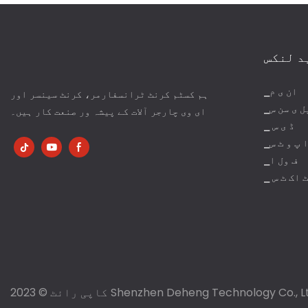
د لنکس
▁ان ی م
ہم کسٹم کرنٹ ٹرانسفارمر، کرنٹ سینسر اور
پل ی سن س
ای وی چارجر آلات کے پیشہ ور صنعت کار ہیں۔
▁ ڈ ی س
▁ا پ و ٹ س
▁ف ول ا
▁ ٹ اک ٹ س
رائٹ © 2023 Shenzhen Deheng Technology Co., Ltd |