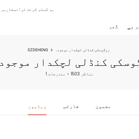
ہم کسٹم کرنٹ ٹرانسفارمر، 
ر و
گھر
روگوسکی کنڈلی لچکدار موجودہ
SZDEHENG
گوسکی کنڈلی لچکدار موجود
1503 مناظر
1 مندرجات
مضمون
شارٹس
ویڈیوز